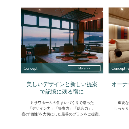
Concept
Concept r
More >>
美しいデザインと新しい提案
オーナ
で記憶に残る宿に
ミサワホームの住まいづくりで培った
重要
「デザイン力」「提案力」「総合力」。
しっか
宿の“個性”を大切にした最善のプランをご提案。