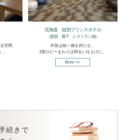
北海道 紋別プリンスホテル
(居室、廊下、レストラン他)
る空間、
外装は統一感を持たせ、
i』。
1階ロビーまわりは明るい仕上げに。
More >>
手続きで