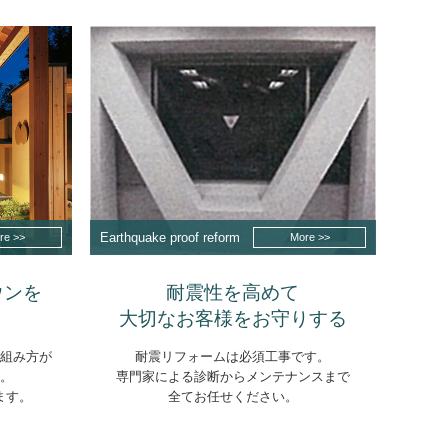
Earthquake proof reform
re >>
More >>
ウンを
耐震性を高めて
大切なお客様をお守りする
組み方が
耐震リフォームは必須工事です。
。
専門家による診断からメンテナンスまで
ます。
全てお任せください。