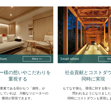
eform
Smart reform
More >>
Mo
ー様の想いやこだわりを
社会貢献とコストダ
重視する
同時に実現
な要素である宿がもつ「個性」が
もてなす側も、環境に対する取り
りしていれば、大幅なリピーターの
問われるようになりました
獲得が実現できます。
同時にコストダウンも実現し