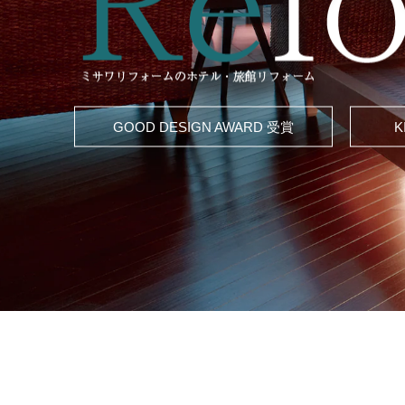
GOOD DESIGN AWARD 受賞
K