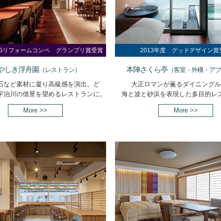
度MGリフォームコンペ グランプリ賞受賞
2013年度 グッドデザイン賞
やしき浮舟園
本陣さくら亭
（レストラン）
（客室・外構・ア
石など素材に凝り高級感を演出。ど
大正ロマンが薫るダイニングル
宇治川の借景を望めるレストランに。
海と波と砂浜を表現した多目的レ
More >>
More >>