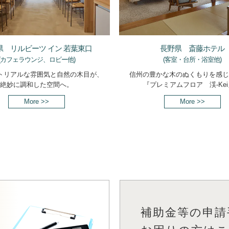
県 リルビーツ イン 若葉東口
長野県 斎藤ホテル
(カフェラウンジ、ロビー他)
(客室・台所・浴室他)
トリアルな雰囲気と自然の木目が、
信州の豊かな木のぬくもりを感じ
絶妙に調和した空間へ。
『プレミアムフロア 渓-Ke
More >>
More >>
補助金等の申請
を