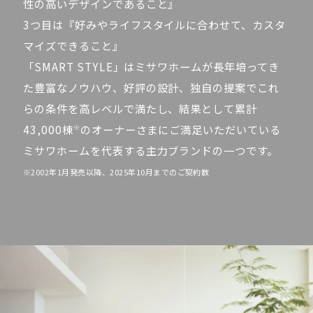
性の高いデザインであること』
再開発・官民連携事業
土地活用実例
展示
場・
イベント情報
企業・IR
住まいるりんぐ（ロングサポート）
3つ目は『好みやライフスタイルに合わせて、カスタ
リフォーム事例
住まいづくりガイド
分譲マンション開発事業
カタログ請求
マイズできること』
法人のお客さま
保証制度
事業用
「SMART STYLE」はミサワホームが長年培ってき
買う
ニュース
収益不動産・投資開発事業
住まいのご相談
アフターメンテナンス
た豊富なノウハウ、
好評の設計、独自の提案でこれ
企業不動産活用（CRE）戦略
MISAWAについて
建築再生事業
らの条件を高レベルで満たし、結果として累計
事業用リノベーション
分譲住宅（建売・土地）検索
ミサワリフォーム
43,000棟
のオーナーさまにご満足いただいている
※
社宅建築
ミサワホームグループ
事業用売買
ホテル・旅館リフォーム
中古住宅検索
ミサワホームを代表する主力ブランドの一つです。
ご相談窓口
医療・介護・子育て・障がい福祉施設
IR情報
※2002年1月発売以降、2025年10月までのご契約数
スムストック検索
リフォーム営業所
事業用地・事業用建物
SDGs
お客様センター
分譲マンション検索
これから土地活用・賃貸経営をご検討の方
分譲用地
環境活動
土地活用の基礎から長期安定経営を目指すオーナー様まで、賃貸経営
売る
[MISAWA RELAY]
に役立つ多彩な情報を幅広くお届けします。
これからリフォームをご検討の方
採用情報
実例動画や基礎知識、収納の工夫など、理想の住まいを叶えるリフォ
ホームラウンジ 土地活用・賃貸経営
ームの具体策とアイデアを豊富にご用意しています。
住まいの売却
ミサワホームオーナーさま・リフォーム工事ご契約者さまとミサワホ
すべてのフィールドに新しい価値をデザインし、持続可能な未来志向