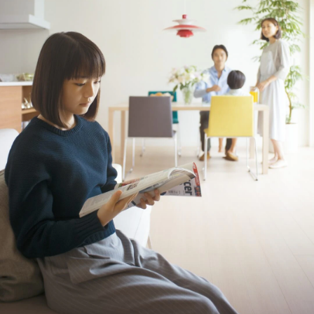
ームを結ぶコミュニケーションサイト。お得・便利・安心なコンテン
新卒者採用
のまちづくりを実現していきます。
ホームラウンジ リフォーム
ツや、ミサワホームからの大切なお知らせなど配信しています。
ミサワゼネラルソリューション
中途採用
これから住まいをご検討の方
ミサワオーナーズクラブ
多彩な動画やこだわりが詰まった建築実例、注目の最新情報など、住
障がい者採用
まいづくりを楽しく学べるデジタルラウンジです。
ホームラウンジ 新築・戸建て
ウエルネス事業
海外事業