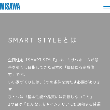
住まい
建てる
土地活用
[注文住宅]
SMART STYLEとは
個人のお客さま
商品ラインアップ
リフォーム
企画住宅「SMART STYLE」は、ミサワホームが最
デザイン
善を尽くし目指してきた日本の「価値ある定番住
戸建て・マンション
賃貸住宅
まちづくり
テクノロジー（住まいの性能）
宅」です。
賃貸併用住宅
いい家づくりには、3つの条件を満たす必要がありま
複合開発・投資開発
ミサワリフォームとは
建築事例・建築実例
オーナーサポート
す。
店舗・各種施設
リフォームの流れ
ひとつは『基本性能や品質には妥協しないこと』
デザイナーズギャラリー
サポートメニュー
複合開発事業（ASMACI-アスマチ-）
土地活用モデルルーム見学
企
業・
IR情報
※2002年1月発売以降、2025年10月までのご契約数
2つ目は『どんなまちやインテリアにも調和する普遍
リフォームメニュー
インテリア