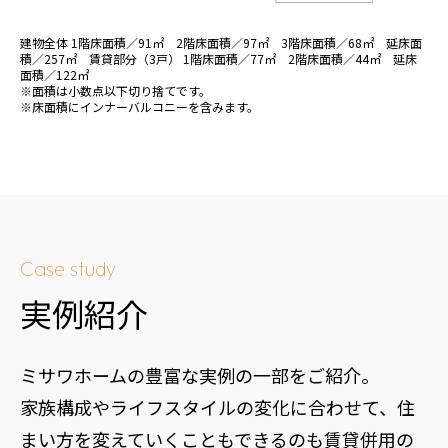
建物全体 1階床面積／91㎡ 2階床面積／97㎡ 3階床面積／68㎡ 延床面
積／257㎡ 賃貸部分（3戸） 1階床面積／77㎡ 2階床面積／44㎡ 延床
面積／122㎡
※面積は小数点以下切り捨てです。
※床面積にインナーバルコニーを含みます。
Case study
実例紹介
ミサワホームの豊富な実例の一部をご紹介。
家族構成やライフスタイルの変化に合わせて、住
まい方を変えていくこともできるのも賃貸併用の