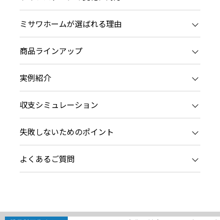
心なコンテンツや、ミサワホームからの大切なお知らせなど配信し
新卒者採用
ミサワゼネラルソリューション
ミサワオーナーズクラブ
ミサワホームが選ばれる理由
中途採用
これから住まいを
多彩な動画やこだわりが詰まった建築実例、注目の最新情報など、
障がい者採用
商品ラインアップ
ホームラウンジ 新築・戸建て
実例紹介
ウエルネス事業
収支シミュレーション
海外事業
失敗しないためのポイント
よくあるご質問