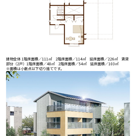
建物全体 1階床面積／111㎡ 2階床面積／114㎡ 延床面積／226㎡ 賃貸
部分（2戸）1階床面積／48㎡ 2階床面積／54㎡ 延床面積／103㎡
※面積は小数点以下切り捨てです。