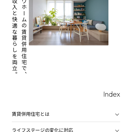
安定収入と快適な暮らしを両立。
ミサワホームの賃貸併用住宅で、
再開発・官民連携事業
土地活用実例
展示
場・
イベント情報
企業・IR
住まいるりんぐ（ロングサポート）
リフォーム事例
住まいづくりガイド
分譲マンション開発事業
カタログ請求
法人のお客さま
保証制度
事業用
買う
ニュース
収益不動産・投資開発事業
住まいのご相談
アフターメンテナンス
企業不動産活用（CRE）戦略
MISAWAについて
建築再生事業
事業用リノベーション
分譲住宅（建売・土地）検索
ミサワリフォーム
社宅建築
ミサワホームグループ
事業用売買
ホテル・旅館リフォーム
中古住宅検索
ご相談窓口
医療・介護・子育て・障がい福祉施設
IR情報
スムストック検索
リフォーム営業所
事業用地・事業用建物
SDGs
お客様センター
分譲マンション検索
これから土地活用・賃貸
Index
分譲用地
環境活動
土地活用の基礎から長期安定経営を目指すオーナー様まで、賃貸経
売る
[MISAWA RELAY]
これからリフォーム
賃貸併用住宅とは
ホームラウンジ 土地活用・賃貸経営
採用情報
実例動画や基礎知識、収納の工夫など、理想の住まいを叶えるリフ
住まいの売却
ミサワホームオーナーさま・リフォーム工事ご契約者さまとミサワ
ライフステージの変化に対応
すべてのフィールドに新しい価値をデザインし、持続可能な未来志
ホームラウンジ リフォーム