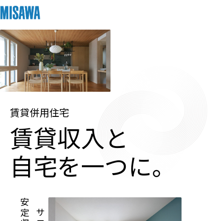
住まい
建てる
土地活用
[注文住宅]
個人のお客さま
商品ラインアップ
リフォーム
賃貸併用住宅
賃貸収入と
デザイン
戸建て・マンション
賃貸住宅
まちづくり
テクノロジー（住まいの性能）
自宅を一つに。
賃貸併用住宅
複合開発・投資開発
ミサワリフォームとは
建築事例・建築実例
オーナーサポート
店舗・各種施設
リフォームの流れ
デザイナーズギャラリー
サポートメニュー
複合開発事業（ASMACI-アスマチ-）
土地活用モデルルーム見学
企
業・
IR情報
リフォームメニュー
インテリア