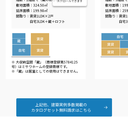
スクロールできます
敷地面積：324.50㎡
敷地面積：199
延床面積：199.98㎡
延床面積：259
間取り：賃貸1LDK×2戸
間取り：賃貸1
　　　　自宅3LDK＋蔵＋ロフト
　　　　自宅3S
※ 大収納空間「蔵」（商標登録第5784125
号）はミサワホームの登録商標です。
※「蔵」は居室としての使用はできません。
上記他、建築実例多数掲載の
カタログセット無料請求はこちら