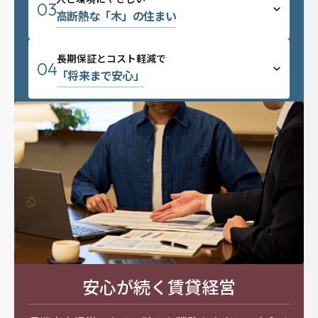
03
ミサワアイデンティティ
高断熱な「木」の住まい
長期保証とコスト軽減で
04
「将来まで安心」
安心が続く賃貸経営