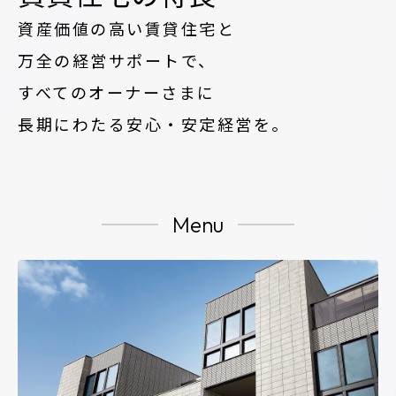
再開発・官民連携事業
土地活用実例
展示
場・
イベント情報
資産価値の高い賃貸住宅と
企業・IR
住まいるりんぐ（ロングサポート）
リフォーム事例
住まいづくりガイド
分譲マンション開発事業
カタログ請求
万全の経営サポートで、
法人のお客さま
保証制度
事業用
買う
ニュース
すべてのオーナーさまに
収益不動産・投資開発事業
住まいのご相談
アフターメンテナンス
長期にわたる安心・安定経営を。
企業不動産活用（CRE）戦略
MISAWAについて
建築再生事業
事業用リノベーション
分譲住宅（建売・土地）検索
ミサワリフォーム
社宅建築
ミサワホームグループ
事業用売買
ホテル・旅館リフォーム
中古住宅検索
ご相談窓口
医療・介護・子育て・障がい福祉施設
IR情報
Menu
スムストック検索
リフォーム営業所
事業用地・事業用建物
SDGs
お客様センター
分譲マンション検索
これから土地活用・賃貸経営をご検討の方
分譲用地
環境活動
土地活用の基礎から長期安定経営を目指すオーナー様まで、賃貸経
売る
[MISAWA RELAY]
営に役立つ多彩な情報を幅広くお届けします。
これからリフォームをご検討の方
採用情報
実例動画や基礎知識、収納の工夫など、理想の住まいを叶えるリフ
ホームラウンジ 土地活用・賃貸経営
ォームの具体策とアイデアを豊富にご用意しています。
住まいの売却
ミサワホームオーナーさま・リフォーム工事ご契約者さまとミサワ
すべてのフィールドに新しい価値をデザインし、持続可能な未来志