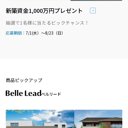
建物サポート
経年劣化による建物の主要構造部分および付帯設備
新築資金1,000万円プレゼント
の修理はオーナーさまの負担、入居者の故意・過失
長期優良住宅
による汚損・破損の修理は入居者の負担とします。
住宅性能表示制度
抽選で1名様に当たるビックチャンス！
詳しくは負担区分表で定めます。
住宅履歴情報システム「MECIA」
応募期間：
7/1(水）～8/23（日）
保証制度
※駐車場部分のマスターリースはいたしません。
アフターサービス・メンテナンス
賃貸経営を支える
各種オーナーサポート
「受託管理システム」
資産活用サポート
賃貸住宅事業
介護・福祉事業
商品ピックアップ
商業施設事業
ベルリード
ミサワリフォーム
メンテナンスリフォーム
デザインリフォーム
まるまるリフォーム