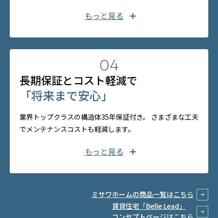
するミサワホームは、住宅業界で唯一、1990年以
来、毎年連続で、Gマークでおなじみのグッドデザ
もっと見る
イン賞を受賞しています。賃貸住宅でも、モダンデ
高断熱
な住空間により、
入居者満足度が
ザインの思想が結実する「Belle Lead Formal」
向上
や、「自宅」プラス「賃貸住宅」の「Belle Lead
04
夏涼しく、冬暖かい
「スマートテック断
HOME plus」など、複数の受賞歴があります。
長期保証とコスト軽減で
グッドデザイン賞受賞
熱」
「将来まで安心」
「建築物の省エネ性能表示制度」に基づいて、賃貸
業界トップクラスの構造体35年保証付き。 さまざまな工夫
の募集広告等で「省エネ性能ラベル」の表示がスタ
でメンテナンスコストも軽減します。
創立以来、地震による
「倒壊ゼロ
」
を
※
ートし、賃貸住宅は省エネ性能という視点からも選
継続
Belle Lead FORMAL
Belle Lead HOME plus
もっと見る
ばれる時代になりました。ミサワホームの「木質パ
さらに
制震装置「MGEO」
で、
「損傷ゼ
ネル接着工法」の賃貸住宅は、高品質な断熱材を工
構造体初期保証
35年
、さらに延長も可能
ロ」
へ
場でムラなく充填する「スマートテック断熱」を採
安心が続く、ミサワホームの長期保証制
用しているため、ZEH-M（マンション）基準の省
ミサワホームの商品一覧はこちら
度
賃貸住宅「Belle Lead」
「木質パネル接着工法」による「モノコック構造」
エネ性能を実現しています。一年中快適に過ごせる
コンセプトページはこちら