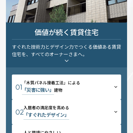
ホームを結ぶコミュニケーションサイト。お得・便利・安心なコン
新卒者採用
向のまちづくりを実現していきます。
ホームラウンジ リフォーム
テンツや、ミサワホームからの大切なお知らせなど配信していま
す。
ミサワゼネラルソリューション
中途採用
これから住まいをご検討の方
ミサワオーナーズクラブ
多彩な動画やこだわりが詰まった建築実例、注目の最新情報など、
障がい者採用
価値が続く賃貸住宅
住まいづくりを楽しく学べるデジタルラウンジです。
すぐれた技術力とデザイン力でつくる
価値ある賃貸
ホームラウンジ 新築・戸建て
ウエルネス事業
住宅を、すべてのオーナーさまへ。
海外事業
「木質パネル接着工法」による
01
「災害に強い」
建物
入居者の満足度を高める
02
「すぐれたデザイン」
人と環境にやさしい