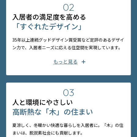
構造」
が
災害に強く、長持ちする
賃貸住
02
宅を実現
入居者の満足度を高める
「すぐれたデザイン」
大地震や大型台風などの自然災害が多い日本では、
災害に強い賃貸住宅が求められています。独自の
35年以上連続グッドデザイン賞受賞など定評のあるデザイ
「木質パネル接着工法」を採用したミサワホームの
ン力で、入居者ニーズに応える住空間を実現しています。
賃貸住宅は、強靭な「モノコック構造」により、高
い耐震性や耐風性、耐積雪性などの安全性能をはじ
もっと見る
め、高断熱・高気密による快適性能や省エネ性能ま
ミサワホームは
35年以上
にわたり
グッド
で発揮。さらに耐久性にもすぐれているため、長期
デザイン賞
を連続受賞
競合物件との差別
経営が可能な長持ちする建物を実現できます。
03
化
を実現した賃貸住宅も受賞
人と環境にやさしい
高断熱な「木」の住まい
外観や空間、インテリアなどのデザインの良し悪し
は、入居者の住まい選びの決め手となる「差別化」
夏涼しく、冬暖かい快適な暮らしを入居者に。「木」の住
です。“シンプル・イズ・ベスト”をデザイン思想と
まいは、脱炭素社会にも貢献します。