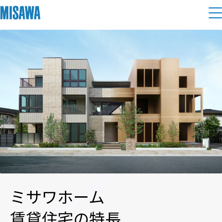
住まい
建てる
土地活用
[注文住宅]
個人のお客さま
商品ラインアップ
リフォーム
デザイン
戸建て・マンション
賃貸住宅
まちづくり
テクノロジー（住まいの性能）
賃貸併用住宅
複合開発・投資開発
ミサワリフォームとは
建築事例・建築実例
オーナーサポート
店舗・各種施設
ミサワホーム
リフォームの流れ
デザイナーズギャラリー
サポートメニュー
複合開発事業（ASMACI-アスマチ-）
土地活用モデルルーム見学
企
業・
IR情報
賃貸住宅の特長
リフォームメニュー
インテリア