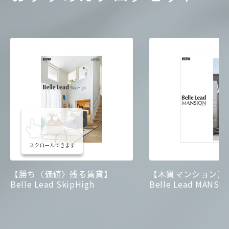
取り
をご提案
新築時
から
不動産サポート
まで
「マスターリース(一括借上システム)」
末永くお手伝い
で空室不安を低減
ひと口に賃貸住宅といっても、その規模や階高、戸
全国不動産ネットワーク
で入居者募集か
数、間取りはさまざまです。自宅併用、店舗併用、
ミサワホームは、賃貸住宅経営に関するあらゆるご
らお手伝い
貸家などのタイプもあります。ミサワホームは、オ
相談をワンストップで承ることができます。住まい
ーナーさまの敷地条件や資金計画はもちろん、将来
を通じてご家族の暮らしをずっと見守り続けるロン
賃貸住宅経営のオーナーさまにとって心配なのは、
の相続や節税対策などのご要望に寄り添ったタイ
グサポートシステム「住まいるりんぐ
システム」
®
空室や入居者の家賃滞納ではないでしょうか。ミサ
プ、規模、設計の賃貸住宅をご提案します。たとえ
もご用意。ご自宅だけでなく、賃貸住宅も、経営相
ワホームではグループ会社や全国不動産ネットワー
ば、円満な相続を前提にした分割しやすい建物の工
談に始まるすべてのサイクルを末永くサポートしま
クをいかして、オーナーさまから一棟全室を借り上
夫なども可能。将来設計まで加味した、ベストな賃
す。また、「365日・24時間受付体制」のコールセ
スクロールできます
げて入居者に転貸する「マスターリース(一括借上
貸住宅を実現します。
ンターでは、深夜でも緊急のご相談を承り、迅速に
システム)」や、入居者の募集から入退去時の立ち
対応できるように努めています。
【勝ち〈価値〉残る賃貸】
【木質マンション】
合いやトラブル処理、設備の修繕などの管理業務を
Belle Lead SkipHigh
Belle Lead MANSI
お任せいただける「受託管理システム」をご用意し
住まいるりんぐDesk
ています。
安定経営を支える