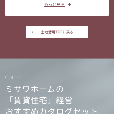
「経営戦略」
の基礎となる
市場調査
を実
や、外階段・外廊下をなくすといったプランニング
※蔵のある賃貸住宅、大収納空間「蔵」は、ミサワ
ら、管理業務にストレスのない経営が可能です。さ
もっと見る
施し
市場ニーズ
をとらえたターゲットを
ホームの登録商標です。
の工夫により、将来的なコストの軽減も図れます。
らに、災害時などの緊急事態にも迅速に対応する
※「蔵」は居室としての使用はできません。
選定
将来、
相続や事業転換など
を行う場合も
たとえば、経年劣化により定期的なメンテナンスが
「365日・24時間受付体制」によって、大きな安心
ミサワホームの賃貸住宅なら安心
必要になる外装材には、ミサワホームオリジナルの
をお届けします。
賃貸経営でなにより大切なのは「経営戦略」です。
高耐候外装をご用意。メンテナンスコストを軽減し
土地活用TOPに戻る
ミサワホームは、まず、立地周辺エリアの市場調査
建築後、ライフステージや周辺環境、時代のニーズ
ながら、美観を維持することで家賃の下落を抑えら
を実施します。たとえば、現在と将来の人口の動向
の変化により、相続や事業転換が必要になった場合
れるのもメリットです。
や世帯数、年齢構成をはじめ、駅、学校、商業施
も、ミサワホームなら安心です。長期安定経営によ
設、病院などの周辺施設の状況を把握。さらに、近
り、相続までに引き継ぎたくなる資産を形成するこ
隣の賃貸住宅の間取りや賃料、築年数などの競合状
とも可能。節税対策や相続の際の土地分割といった
況も調査します。そして、市場ニーズを分析し、選
ご要望にも対応できます。また、建替えや売却、介
Catalog
ばれる賃貸住宅を実現するための入居者のターゲッ
護施設・施設建築などへの事業転換に取り組むこと
ミサワホームの
ト像を明確化します。
なども、すべてミサワホームグループにお任せいた
だけます。
「賃貸住宅」経営
オーナーさまの
条件や目的、ご要望
に
合
ワンストップ
でオーナーさまのご相談に
おすすめカタログセット
わせて最適な
建物タイプや全体設計、
間
対応