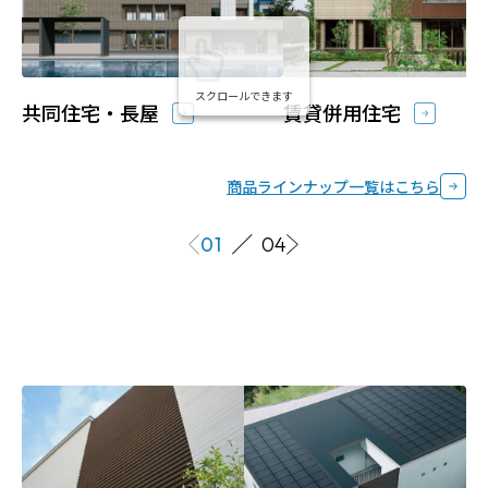
送金の明細、空室・延滞家賃の状況について
スクロールできます
共同住宅・長屋
賃貸併用住宅
は毎月ご報告します。入退去の手続き、トラブ
ル対応、物件メンテナンスなど煩わしい業務
を引き受けます。
商品ラインナップ一覧はこちら
経年劣化による建物や付属設備・外構部分の修理を
手配し代行します。マスターリースと同様に費用をオ
01
04
ーナーさまの負担とするか、入居者の負担とするか
は、あらかじめ受託管理契約書で定めておきます。
※1 マスターリースは2年毎に賃料の見直しを行いま
す。また、借地借家法第32条の規定により、賃料は減額
されることがあります。マスターリースの契約期間中に
おいても、当社から解約することができます。オーナー
さまから解約をする場合には、借地借家法第28条の規定
により、正当な理由が必要となります。
※エリア、物件によってはお受けできない場合がありま