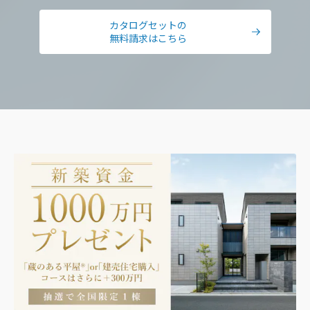
「マスターリース(一括借上システム)」
相続問題や住み替え、転売、ローンの借り換え、今
カタログセットの
問題となっている空き家管理など、なかなか相談す
無料請求はこちら
ることが難しい内容について専門のスタッフが承り
ます。ぜひ、お気軽にご相談ください。
住まいるりんぐシステム
ミサワホームが提供するロングサポートシステムです。住
まいを通じてご家族の暮らしを長期間にわたり見守り続け
ることを目的としています。保証制度やアフターサービ
ス、メンテナンス、リフォームなど、さまざまなオーナー
サポートが含まれており、安心して住み続けられるようバ
ックアップする仕組みです。
※「住まいるりんぐ」はミサワホームの登録商標です。
不動産サポート
スムストック
買取再生販売制度
「ホームエバー」
月に一度の定期巡回、建物メンテナンス、入
マイホーム借上制度
不動産流通事業
居者の入れ替わり、交渉ごとなどは管理会社
が行います。