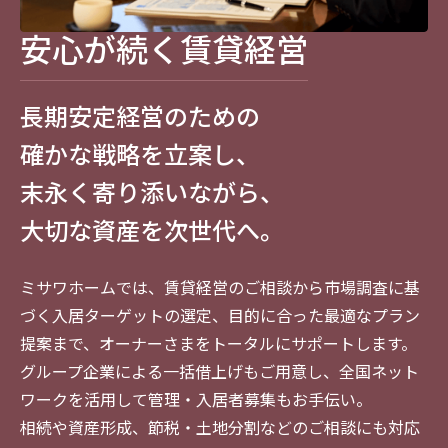
た。
安心が続く賃貸経営
たとえば、「収納がほしい」「広びろ暮ら
したい」というニーズに応える
「蔵のある賃貸住宅®」
長期安定経営のための
詳細はこちら
確かな戦略を立案し、
末永く寄り添いながら、
ミサワホームの「蔵のある賃貸住宅」は、大
収納空間「蔵」 ®を設けることで、賃貸住宅の
大切な資産を次世代へ。
※各保証には諸条件があります。
詳細は担当ホームエンジニアまでお問い合わせください。
収納不足という課題を一挙に解決しました。
木質パネルの構造（外壁パネル）〈イメージ〉
また、リビング・ダイニングは最高約3.5m※
ミサワホームでは、賃貸経営のご相談から市場調査に基
もの高天井が可能になり、広びろと開放的な
づく入居ターゲットの選定、目的に合った最適なプラン
“ウッド・チェンジ”
の時代に応える
空間を実現。入居者に喜ばれるこうした空間
提案まで、
オーナーさまをトータルにサポートします。
「木」の住まい
で、脱炭素社会に貢献
提案は、付加価値として建物が存在する限り
グループ企業による一括借上げもご用意し、全国ネット
魅力を維持できます。周辺物件との決定的な差
ワークを活用して管理・入居者募集もお手伝い。
壁の中に設置された制震装置「MGEO」。ミサワホームは
国が推進する2050年カーボンニュートラルの実現
別化になるため、長期にわたる安定経営が可
｢耐震｣+｢制震｣で「倒壊ゼロ」はもちろん、｢損傷ゼロ｣を
相続や資産形成、節税・土地分割などのご相談にも対応
に向けて、CO2の貯蔵量が多く、材料製造時もCO2
目指します。
能です。