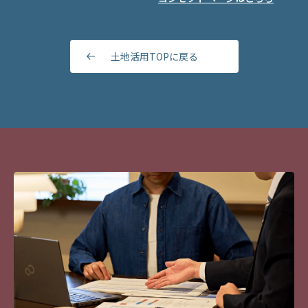
URBANCENTURY
店舗併用集合住宅 Cマンシ
の建物は、地震の力を瞬時に分散して受け止めま
上に、ヒートショック予防にも効果があるため、健
ョン
「住まいの品確法」では「耐久性上の主要な部分に
す。この強い構造体により、ミサワホームの住まい
康的な暮らしに。さらに、光熱費の抑制も可能で
つき10年間の責任を負う」とされていますが、ミ
は創立以来、地震による「倒壊ゼロ」を継続。さら
す。
土地活用TOPに戻る
サワホームの「木質パネル接着工法」の建物は、業
に「損傷ゼロ」まで目指して、地震エネルギーを最
すぐれたデザイン力
をいかして
界トップクラスの「構造体初期保証35年」。高品
大約50％軽減する制震装置「MGEO（エムジオ）」
入居者ニーズ
に応える生活スタイルをご
質な建物だからこその長期保証です。快適な住まい
もご用意しました。地震から入居者を守り、オーナ
提案
をより長持ちさせるために、「定期巡回サービス」
ーさまの賃貸経営も守る、安心な賃貸住宅をご提供
や「定期点検サービス」も実施しています。また、
します。
ミサワホームがグッドデザイン賞を受賞し続けてい
保証期間満了時に必要なメンテナンスを行うこと
※地盤に起因する被害、地震に伴う津波や火災による被害
る理由は、外観やインテリアなどの美しいデザイン
で、保証期間の延長が可能。継承や売却した際にも
は除く。
だけではありません。「生活をデザインする」をコ
※「MGEO」はミサワホームの登録商標です。
この保証やサービスは継続されるため、「引き継ぐ
ンセプトに、住む人のニーズに応える空間提案を行
人」にも安心な賃貸住宅です。さらに、標準仕様で
ミサワホーム独自の高断熱の木質パネル
ってきたためです。そのひとつが、住宅で唯一グッ
も高性能なため、長期優良住宅の認定を取得しやす
ドデザイン大賞を受賞している「蔵のある家®」。
いのもメリット。認定されると、税制優遇措置やロ
住まいの中に大収納空間「蔵」®を設けるという画
ーン金利の優遇などさまざまな支援が受けられま
期的な提案で、新しい生活スタイルを生み出しまし
す。