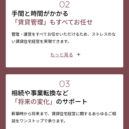
02
（オーナーさま居住部分以外の点検は、10年以
内でもご要望に応じ実施いたします）。
手間と時間がかかる
※併用住宅のオーナーさま居住部分は「設備サポ
ートプラン（有料）」にご加入いただくことで、
「賃貸管理」もすべてお任せ
特定設備の動作不良について、引渡から10年
間、無償で修理対応が受けられます。
管理・運営をすべてお任せいただけるため、ストレスのな
特定設備：衛生器具類（ユニットバス・洗面化粧
台・トイレ）、厨房器具、冷暖房・給湯器類、給
い賃貸住宅経営を実現できます。
排水器具類・給排気ダクト類、電気機器類
＊上記保証制度は、木質パネル商品の長屋・共同
もっと見る
住宅、併用住宅、非住宅に適用となります。
＊保証条件その他詳細につきましては、担当ホー
賃貸管理・運営
に伴うさまざまな業務を
ムエンジニアまでお問い合わせください。
プロのノウハウで
トータルにサポート
03
相続や事業転換など
賃貸管理は未経験の方にとっては気苦労が多く、手
外装やプランニングの工夫により
将来の
「将来の変化」
のサポート
間もかかるものです。ミサワホームなら、管理業務
メンテナンスコストの軽減
も考慮
から共用部の定期的な清掃、建物の原状回復工事ま
新築時から将来まで、賃貸住宅経営に関するあらゆるご相
で、すべてお任せいただけます。管理状況は定期的
談をワンストップで承ります。
ミサワホームは、美しさが長持ちする外装材の採用
にご報告。オーナーさまは状況を的確に把握しなが