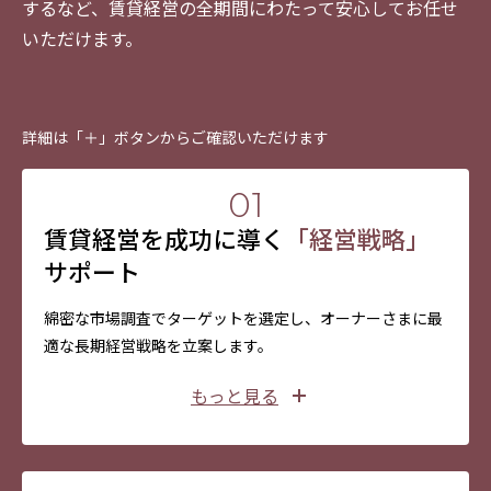
するなど、賃貸経営の全期間にわたって安心してお任せ
排出量が少ない「木材」が注目されています。建物
いただけます。
※プランにより天井高は異なります。
の木質・木造化を図る“ウッド・チェンジ”は、時代
のトレンドです。ミサワホームは、木の良さを最大
限にいかす木質工業化住宅づくりに半世紀以上もの
詳細は「＋」ボタンからご確認いただけます
実績があります。ミサワホームの賃貸住宅を建てる
こと、そこに住むことは、それだけで脱炭素社会へ
01
の貢献につながります。
賃貸経営を成功に導く
「経営戦略」
サポート
大収納空間「蔵」を設置することで本来、埋まりに
くい1階の住戸から人気に
綿密な市場調査でターゲットを選定し、オーナーさまに最
適な長期経営戦略を立案します。
もっと見る
※保証制度および保証延長には、定期点検、耐久
性診断等の条件がございます。
※併用住宅のオーナーさま居住部分に関しては、
専用住宅の保証制度に則った点検を行います。