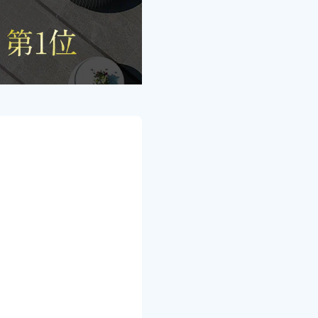
は別途かかります。
複してのご利用はできま
」