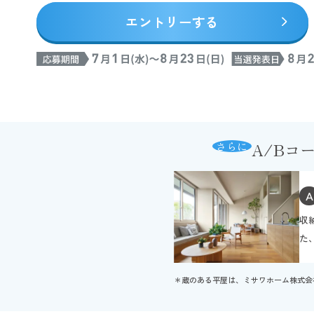
エントリーする
A/Bコ
さらに
A
収
た
＊蔵のある平屋は、ミサワホーム株式会