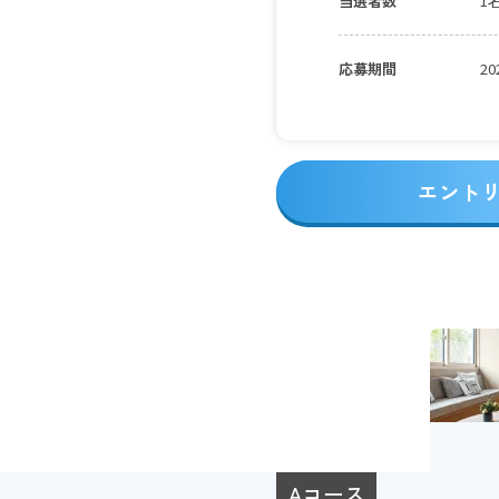
当選者数
1
応募期間
2
応募方法
ミ
エント
当選発表日
20
発表方法
ミ
※
※
対象商品
ミ
・
ホ
※
Aコース