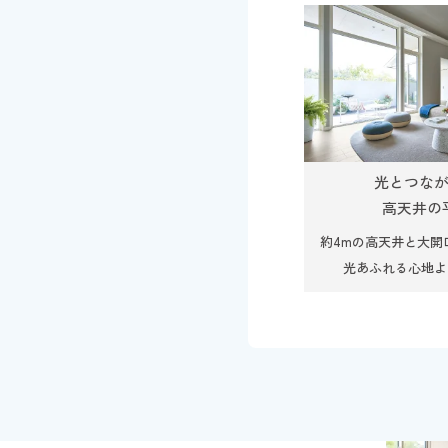
光とつな
高天井の
約4mの高天井と大開
光あふれる心地よ