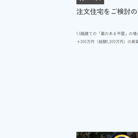
注文住宅をご検討の
応募条件
・
・
・
※
1.5階建ての「蔵のある平屋」の場
※
+300万円（総額1,300万円）
※
注意事項
・
※
・
ミ
・
・
た
その他
・
・