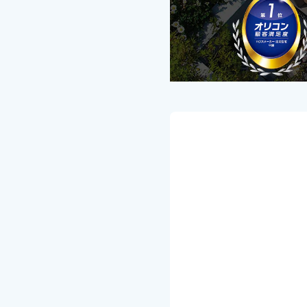
事
・
せ
・
・