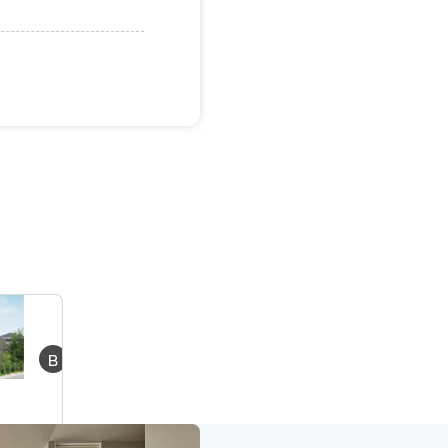
建
売
住
B
宅
)までに引渡可能なミサワ
購
入