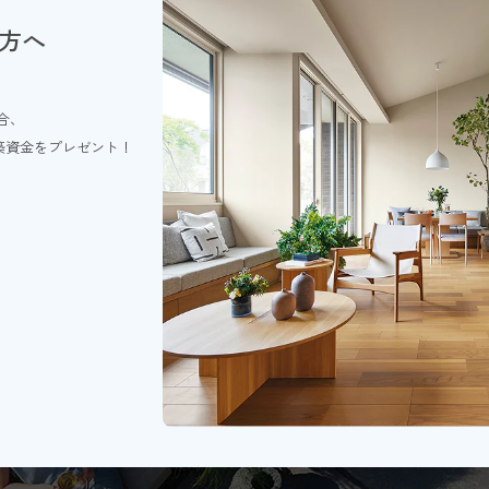
方へ
ミサワホーム商品をお建ていただける方
2027年2月28日(日)までに着工していただける方
ミサワホームの施工エリア内に建築可能な敷地をご用意いただける方
ミサワホームの施工エリアは沖縄県、及び山間部、離島を除く全国です。
合、
土地取得予定及び借地の方もご応募できます。
の新築資金をプレゼント！
ご応募および当選時のご契約ともに法人は対象外となります。
ご応募は1世帯1件とさせていただき、当選権利の譲渡、金銭及び物品への引
複数のご応募をされた場合は全て無効とさせていただきます。
ミサワホームと当選発表前に工事請負契約を締結されている方は応募対象外
サワホームとご契約されている方が当選された場合は当選権利は無効となり
ミサワホームグループ各社の社員及びその家族の方はご応募できません。
ご当選者は2026年9月30日(水)までにコース確定の上「キャンペーン特典利
だきます。
工事請負金額が額面に満たない場合でもご当選者へは差額はお支払いいたし
建物本体工事以外の屋外給排水工事、屋外電気工事、屋内外ガス工事、基礎