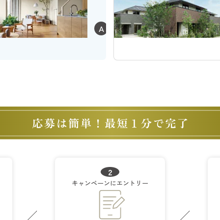
蔵
の
あ
A
る
平
屋
®
2
キャンペーンに
エントリー