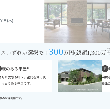
300
(
ースいずれか選択で
+
万円
(総額1,300万円
®
B
蔵のある平屋
納も開放感も叶う。空間を賢く使っ
実物
、ゆとりある平屋です。
新生
社の登録商標です。