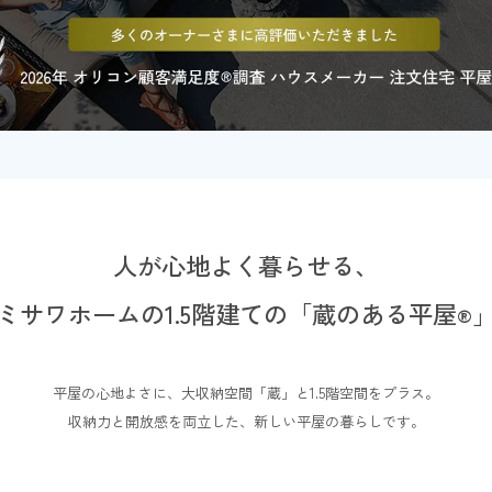
、造成費、カーテン工事、照明器具、建築確認申請費、登記費用等の諸費用
本企画とミサワホームグループが実施する他の景品企画、限定商品販売を重
ん。
当選者は本企画特典の額面以上の割引を受けることはできません。
新築資金贈呈に関わる諸税(一時所得)等は、ご当選者本人の負担となります。
人が心地よく暮らせる、
ミサワホームの1.5階建ての
「蔵のある平屋
®
平屋の心地よさに、大収納空間「蔵」と1.5階空間をプラス。
収納力と開放感を両立した、新しい平屋の暮らしです。