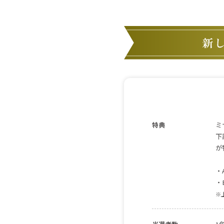
特典
ミ
下
が
・
・
※