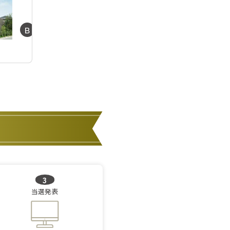
建
売
住
B
宅
購
入
3
当選発表