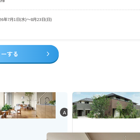
名様
026年7月1日(水)～8月23日(日)
サワホームのWebサイト
リーする
26年8月27日(木)
サワホームのWebサイト上で発表いたします。
都道府県市区郡までのご住所と姓を掲載
ご当選者へはミサワホームより直接ご連絡いたします。
蔵
の
あ
サワホームの新築一戸建商品、賃貸住宅商品、賃貸併用住宅商品、建売住宅
A
る
平
Bコース建売住宅購入の場合は、当選発表時に販売中で、2026年12月25日(金
屋
ームの建売住宅
®
2×4・特殊建築物(特建)・増改築(リフォーム)は除きます。