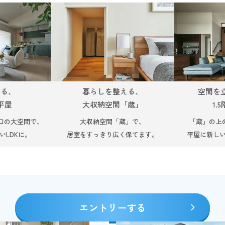
がる、
暮らしを整える、
空間を
平屋
大収納空間「蔵」
1.
口の大空間で、
大収納空間「蔵」で、
「蔵」の上の
いLDKに。
居室をすっきり広く保てます。
平屋に新し
エントリーする