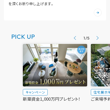
新卒者採用
ホームを結ぶコミュニケーションサイト。お得・便利・安心なコン
を深くお祈り申し上げます。
ホームラウンジ リフォーム
のまちづくりを実現していきます。
テンツや、ミサワホームからの大切なお知らせなど配信しています。
中途採用
ミサワゼネラルソリューション
これから住まいをご検討の方
ミサワオーナーズクラブ
多彩な動画やこだわりが詰まった建築実例、注目の最新情報など、住
障がい者採用
まいづくりを楽しく学べるデジタルラウンジです。
PICK UP
1
/
5
ホームラウンジ 新築・戸建て
ウエルネス事業
海外事業
キャンペーン
住宅展示
新築資金1,000万円プレゼント！
ご来場予