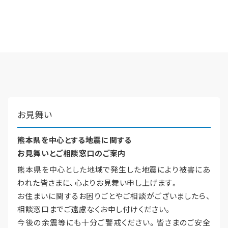
再開発・官民連携事業
土地活用実例
展示
場・
イベント情報
企業・IR
住まいるりんぐ（ロングサポート）
リフォーム事例
住まいづくりガイド
分譲マンション開発事業
カタログ請求
法人のお客さま
保証制度
事業用
買う
ニュース
収益不動産・投資開発事業
住まいのご相談
アフターメンテナンス
企業不動産活用（CRE）戦略
MISAWAについて
建築再生事業
事業用リノベーション
分譲住宅（建売・土地）検索
ミサワリフォーム
社宅建築
ミサワホームグループ
事業用売買
ホテル・旅館リフォーム
中古住宅検索
お見舞い
ご相談窓口
医療・介護・子育て・障がい福祉施設
IR情報
スムストック検索
リフォーム営業所
熊本県を中心とする地震に関する
事業用地・事業用建物
SDGs
お客様センター
お見舞いとご相談窓口のご案内
分譲マンション検索
これから土地活用・賃貸経営をご検討の方
分譲用地
環境活動
熊本県を中心とした地域で発生した地震により被害にあ
土地活用の基礎から長期安定経営を目指すオーナー様まで、賃貸経営
われた皆さまに、心よりお見舞い申し上げます。
売る
[MISAWA RELAY]
に役立つ多彩な情報を幅広くお届けします。
これからリフォームをご検討の方
お住まいに関するお困りごとやご相談がございましたら、
採用情報
実例動画や基礎知識、収納の工夫など、理想の住まいを叶えるリフォ
ホームラウンジ 土地活用・賃貸経営
相談窓口までご遠慮なくお申し付けください。
ームの具体策とアイデアを豊富にご用意しています。
住まいの売却
今後の余震等にも十分ご警戒ください。皆さまのご安全
ミサワホームオーナーさま・リフォーム工事ご契約者さまとミサワ
すべてのフィールドに新しい価値をデザインし、持続可能な未来志向