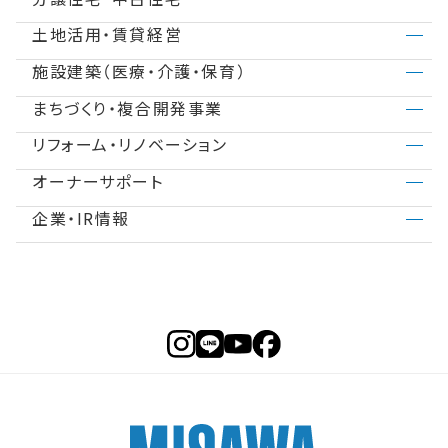
土地活用・賃貸経営
分譲住宅（建売・土地）検索
不動産の買取査定
商品ラインアップ
デザイナーズギャラリー
施設建築（医療・介護・保育）
商品一覧
法人のお客さま
スムストック検索
不動産の売却サポート
インテリア
テクノロジー（住まいの性能）
まちづくり・複合開発事業
医院建築・病院建築
社宅建築
賃貸住宅経営
土地活用進め方
中古住宅検索
事業用地募集
建築事例・建築実例
アフターサポート
リフォーム・リノベーション
ASMACI・複合開発事業
建築再生事業
介護施設・高齢者住宅
施設建築事例
賃貸併用住宅
土地活用事例
分譲マンション検索
オーナーサポート
リフォームコンセプト
事業用リノベーション
再開発・官民連携事業
事業用地・事業用建物募集
子育て・保育施設
事業セミナー
店舗・商業施設
企業・IR情報
住まいるりんぐ（ロングサポート）
ミサワリフォーム
リフォームメニュー
リフォーム営業所
分譲マンション事業
障がい者施設
ニュースリリース
SDGs
保証制度
相談窓口
実践！リフォーム塾
不動産投資事業
MISAWAについて
採用情報
アフターメンテナンス
リフォーム事例
ミサワホームグループ
ミサワオーナーズクラブ
IR情報