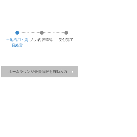
土地活用・賃
入力
内容
確認
受付
完了
貸経営
ホームラウンジ会員情報を自動入力