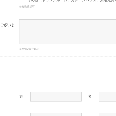
その他（トランクルーム、ガレージハウス、太陽光発
※複数選択可
ございま
※全角200字以内
姓
名