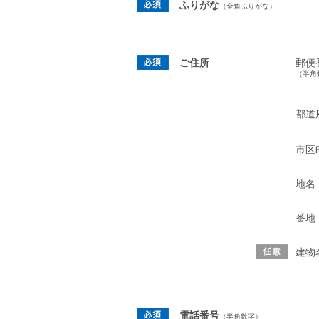
ふりがな
（全角ふりがな）
ご住所
郵便
（半角
都道
市区
地名
番地
建物
電話番号
（半角数字）