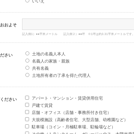
いいえ
おおよそ
記入例1）●●平米メートル 記入例２）●●坪 ※1坪は約3.31平米メートルです
土地の名義人本人
ださい
名義人の家族・親族
共有名義
土地所有者の了承を得た代理人
アパート・マンション・賃貸併用住宅
ください
戸建て賃貸
店舗・オフィス（店舗・事務所付き住宅）
大規模施設（高齢者住宅、大型店舗、幼稚園など）
駐車場（コイン・月極駐車場、駐輪場など）