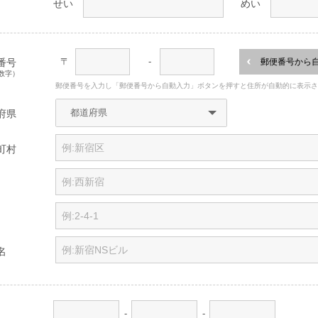
せい
めい
〒
-
番号
郵便番号から
数字）
郵便番号を入力し「郵便番号から自動入力」ボタンを押すと住所が自動的に表示
府県
町村
名
-
-