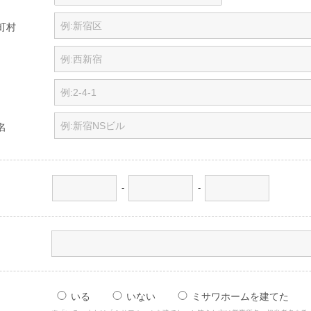
町村
名
-
-
いる
いない
ミサワホームを建てた