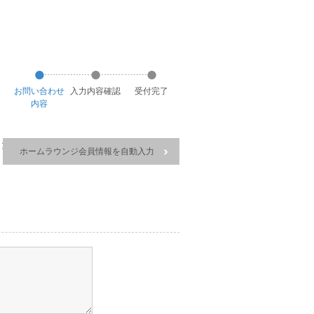
お
問い合わせ
入力
内容
確認
受付
完了
内容
ください。
ホームラウンジ会員情報を自動入力