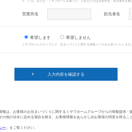
※「いる」または「ミサワホームを建てた」と答えた方は営業所名・担当者名を教
営業所名
担当者名
希望します
希望しません
ミサワホームグループより、住まいづくりに関する情報メールをお送りいたします
入力内容を確認する
情報は、お客様のお住まいづくりに関するミサワホームグループからの情報提供・
その他の法令に定める場合を除き、お客様情報をあらかじめお客様の同意を得るこ
シー
」をご覧ください。