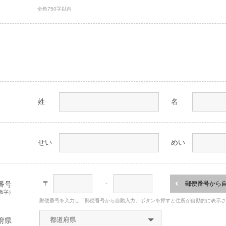
全角750字以内
姓
名
せい
めい
〒
-
番号
郵便番号から
数字）
郵便番号を入力し「郵便番号から自動入力」ボタンを押すと住所が自動的に表示
府県