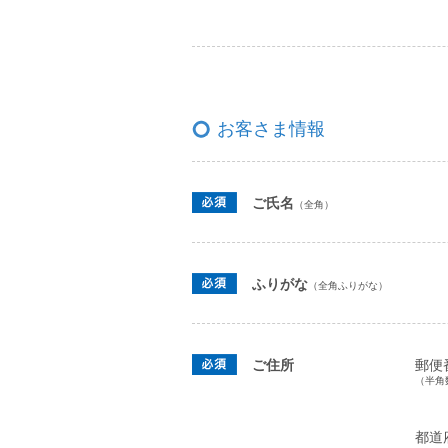
お客さま情報
ご氏名
（全角）
ふりがな
（全角ふりがな）
ご住所
郵便
（半角
都道