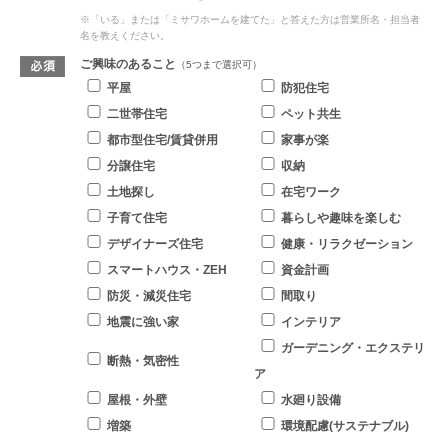
※「いる」または「ミサワホームを建てた」と答えた方は営業所名・担当者
名を教えください。
ご興味のあること
（5つまで選択可）
平屋
防犯住宅
二世帯住宅
ペット共生
都市型住宅/賃貸併用
家事が楽
分譲住宅
収納
土地探し
在宅ワーク
子育て住宅
暮らしや趣味を楽しむ
デザイナーズ住宅
健康・リラクゼーション
スマートハウス・ZEH
資金計画
防災・減災住宅
間取り
地震に強い家
インテリア
ガーデニング・エクステリ
断熱・気密性
ア
屋根・外壁
水廻り設備
増築
環境配慮(サステナブル)