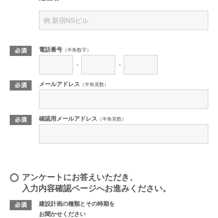
ミサワホームの商品や建築実例がわかる「デジタルカタログ」や、住ま
いづくりを学べる動画もご覧いただけます。
リフォームラウンジ、土地活用・賃貸経営版ラウンジ
電話番号
（半角数字）
新築だけでなく、リフォームや土地活用・賃貸経営をお考えの方
-
-
向けのコンテンツもご覧いただけます。
メールアドレス
（半角英数）
会員限定メールマガジン
毎月、最新の建築実例や暮らしを楽しむコンテンツなど、会員の皆さま
に役立つ最新情報をお送りします。
確認用メールアドレス
（半角英数）
会員限定キャンペーン
会員さま限定で、素敵な商品が当たる抽選やミサワホームのおトクなキ
ャンペーンをご紹介します。
アンケートにお答えいただき、
入力内容確認ページへお進みください。
建設計画の種類とその時期を
お聞かせください