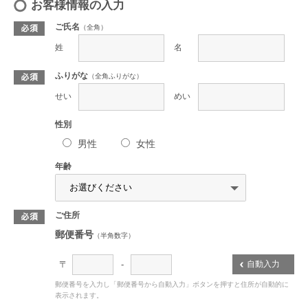
お客様情報の入力
ご氏名
（全角）
姓
名
ふりがな
（全角ふりがな）
せい
めい
性別
男性
女性
すべてのコンテンツが楽しめる
年齢
住まいづくりの基本を学べたり、真似したくなるライフスタイル
だったり、多彩な動画や記事をご用意しています。
ご住所
郵便番号
（半角数字）
〒
-
自動入力
郵便番号を入力し「郵便番号から自動入力」ボタンを押すと住所が自動的に
表示されます。