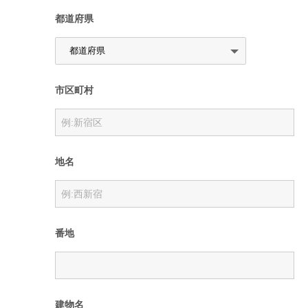
都道府県
マイラウンジ
お客さま専用の情報ラウンジ。お近くの住宅展示場やイベント案内など
市区町村
住まいづくりに役立つ情報をご紹介します。
地名
番地
デジタルカタログ＆ムービー
建物名