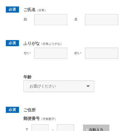
ご氏名
（全角）
姓
名
ふりがな
（全角ふりがな）
せい
めい
年齢
ご住所
郵便番号
（半角数字）
〒
-
自動入力