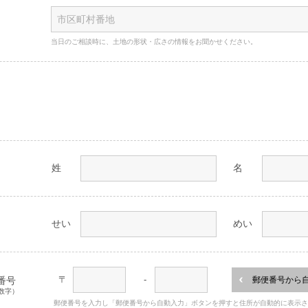
当日のご相談時に、土地の形状・広さの情報をお聞かせください。
姓
名
せい
めい
〒
-
番号
郵便番号から
数字）
郵便番号を入力し「郵便番号から自動入力」ボタンを押すと住所が自動的に表示