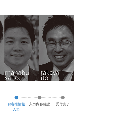
お客様
情報
入力
内容
確認
受付
完了
入力