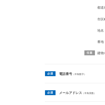
都道
市区
地名
番地
建物
電話番号
（半角数字）
メールアドレス
（半角英数）