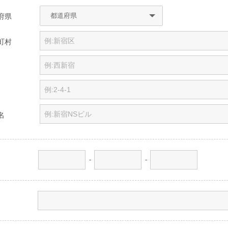
府県
町村
名
-
-