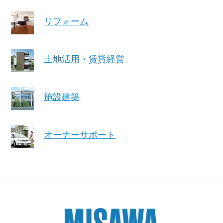
ホームを結ぶコミュニケーションサイト。お得・便利・安心なコン
新卒者採用
のまちづくりを実現していきます。
ホームラウンジ リフォーム
テンツや、ミサワホームからの大切なお知らせなど配信しています。
リフォーム
ミサワゼネラルソリューション
中途採用
これから住まいをご検討の方
ミサワオーナーズクラブ
多彩な動画やこだわりが詰まった建築実例、注目の最新情報など、住
障がい者採用
土地活用・賃貸経営
まいづくりを楽しく学べるデジタルラウンジです。
ホームラウンジ 新築・戸建て
ウエルネス事業
施設建築
海外事業
オーナーサポート