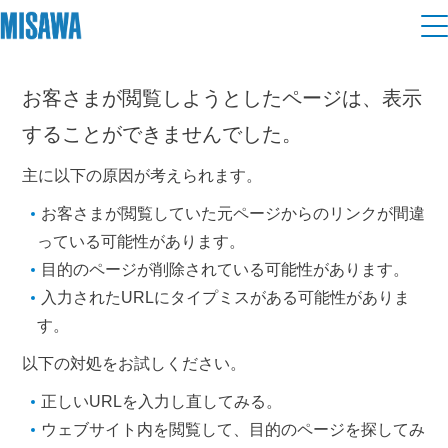
住まい
お客さまが閲覧しようとしたページは、表示
することができませんでした。
建てる
土地活用
[注文住宅]
主に以下の原因が考えられます。
個人のお客さま
商品ラインアップ
リフォーム
お客さまが閲覧していた元ページからのリンクが間違
っている可能性があります。
デザイン
目的のページが削除されている可能性があります。
戸建て・マンション
賃貸住宅
まちづくり
入力されたURLにタイプミスがある可能性がありま
テクノロジー（住まいの性能）
賃貸併用住宅
す。
複合開発・投資開発
ミサワリフォームとは
建築事例・建築実例
オーナーサポート
以下の対処をお試しください。
店舗・各種施設
リフォームの流れ
デザイナーズギャラリー
正しいURLを入力し直してみる。
サポートメニュー
複合開発事業（ASMACI-アスマチ-）
土地活用モデルルーム見学
企
業・
IR情報
ウェブサイト内を閲覧して、目的のページを探してみ
リフォームメニュー
インテリア