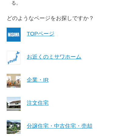
再開発・官民連携事業
る。
土地活用実例
展示
場・
イベント情報
企業・IR
住まいるりんぐ（ロングサポート）
リフォーム事例
住まいづくりガイド
分譲マンション開発事業
どのようなページをお探しですか？
カタログ請求
法人のお客さま
保証制度
事業用
買う
ニュース
収益不動産・投資開発事業
住まいのご相談
TOPページ
アフターメンテナンス
企業不動産活用（CRE）戦略
MISAWAについて
建築再生事業
事業用リノベーション
分譲住宅（建売・土地）検索
ミサワリフォーム
社宅建築
お近くのミサワホーム
ミサワホームグループ
事業用売買
ホテル・旅館リフォーム
中古住宅検索
ご相談窓口
医療・介護・子育て・障がい福祉施設
IR情報
スムストック検索
企業・IR
リフォーム営業所
事業用地・事業用建物
SDGs
お客様センター
分譲マンション検索
これから土地活用・賃貸経営をご検討の方
分譲用地
環境活動
注文住宅
土地活用の基礎から長期安定経営を目指すオーナー様まで、賃貸経営
売る
[MISAWA RELAY]
に役立つ多彩な情報を幅広くお届けします。
これからリフォームをご検討の方
採用情報
実例動画や基礎知識、収納の工夫など、理想の住まいを叶えるリフォ
ホームラウンジ 土地活用・賃貸経営
分譲住宅・中古住宅・売却
ームの具体策とアイデアを豊富にご用意しています。
住まいの売却
ミサワホームオーナーさま・リフォーム工事ご契約者さまとミサワ
すべてのフィールドに新しい価値をデザインし、持続可能な未来志向