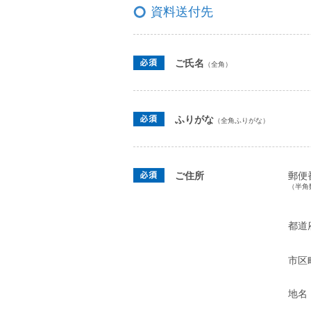
資料送付先
ご氏名
（全角）
ふりがな
（全角ふりがな）
ご住所
郵便
（半角
都道
市区
地名