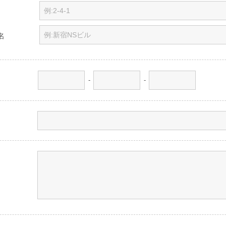
名
-
-