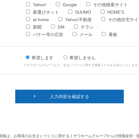
Yahoo!
Google
その他検索サイト
家選びネット
SUUMO
HOME'S
at home
Yahoo!不動産
その他住宅サイ
新聞
DM
チラシ
バナー等の広告
メール
看板
希望します
希望しません
ミサワホームグループより、住まいづくりに関する情報メールをお送りいたします
入力内容を確認する
情報は、お客様のお住まいづくりに関するミサワホームグループからの情報提供・