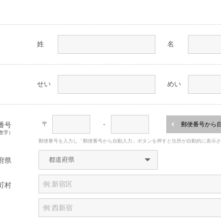
姓
名
せい
めい
〒
-
番号
郵便番号から
数字）
郵便番号を入力し「郵便番号から自動入力」ボタンを押すと住所が自動的に表示
府県
町村