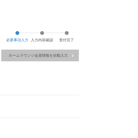
必要事項
入力
入力
内容
確認
受付
完了
ホームラウンジ会員情報を自動入力