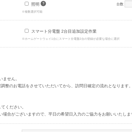
照明
台数
※複数選択可能
スマート分電盤 2台目追加設定作業
※ホームゲートウェイ1台にスマート分電盤2台の登録が必要な場合に選択
いません。
程調整のお電話をさせていただいてから、訪問⽇確定の流れとなります
してください。
い場合がございますので、平⽇の希望⽇⼊⼒のご協⼒をお願いいたしま