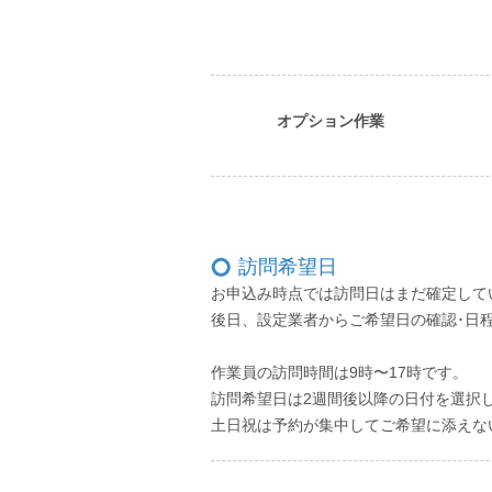
オプション作業
訪問希望日
お申込み時点では訪問⽇はまだ確定して
後⽇、設定業者からご希望⽇の確認･⽇
作業員の訪問時間は9時〜17時です。
訪問希望⽇は2週間後以降の⽇付を選択
⼟⽇祝は予約が集中してご希望に添えな