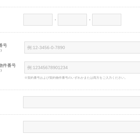
-
-
番号
)
物件番号
)
※契約番号および契約物件番号のいずれかまたは両方をご入力ください。