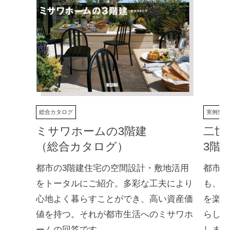
ミサワホームの3階建
二世
（総合カタログ）
3階
都市の3階建住宅の空間設計・敷地活用
都市部
をトータルにご紹介。多彩な工夫により
も、光
心地よく暮らすことができ、高い資産価
を楽し
値を持つ。それが都市生活へのミサワホ
らしを
ームの回答です。
します