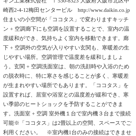
キン工業株式会社 〒530-8323 大阪府大阪市北区中
崎西2-4-12梅田センタービル http://www.daikin.co.jp
住まいの小空間が「ココタス」で変わりますキッチ
ン + 空調廊下にも空調を設置することで、室内の温
度緩和ができ、気持ちよく室内を移動できます。廊
下 + 空調外の空気が入りやすい玄関も、寒暖差の生
じやすい場所。空調管理で温度差を緩和しましょ
う。玄関 + 空調洗面室は、朝の洗顔時や入浴のため
の脱衣時に、特に寒さを感じることが多く、寒暖差
が生まれやすい場所でもあります。「ココタス」を
設置すれば、居室や浴室との温度差が緩和でき、寒
い季節のヒートショックを予防することができま
す。洗面室 + 空調 室外機１台で室内機３台まで接続
可能※「ココタス」は2畳以上の空間、スペースでご
利用ください。 ※室内機1台のみの接続はできませ