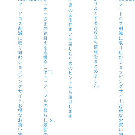
>
り
フ
ー
フ
庭
よ
ー
ナ
ー
の
く
ド
ー
ド
あ
す
ロ
さ
ロ
る
る、
ス
ま
ス
住
お
削
の
削
ま
役
減
建
減
い
立
に
替
に
を
ち
取
え
取
楽
情
り
を
り
し
報
組
応
組
む
を
む
援
む
た
ま
シ
今
シ
め
と
ョ
こ
ョ
の
め
ッ
そ“ニ
ッ
ヒ
ま
ピ
ュ
ピ
ン
し
ン
ー
ン
ト
た。
グ
ノ
グ
を
サ
ー
サ
お
イ
マ
イ
届
ト。
ル
ト。
け
お
の
お
し
得
暮
得
ま
な
ら
な
す
お
し”を。
お
買
最
買
い
新
い
物
の
物