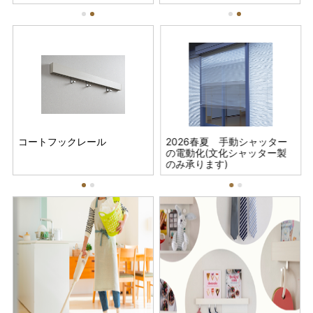
コートフックレール
ウチノコトサービス (大掃
置き畳 禅
2026春夏 手動シャッター
コート
ウ
除デラックスパック)
の電動化(文化シャッター製
除
のみ承ります)