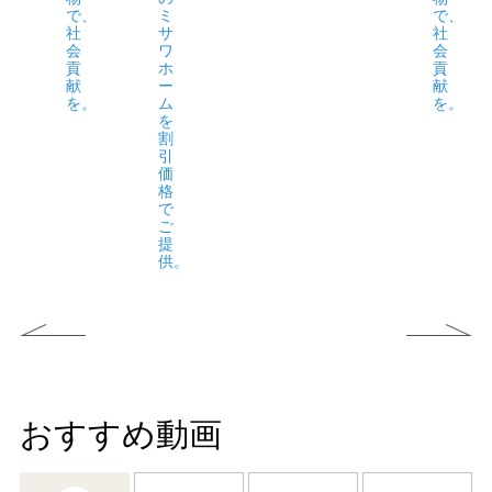
で、
ミ
で、
社
サ
社
会
ワ
会
貢
ホ
貢
献
ー
献
を。
ム
を。
を
割
引
価
格
で
ご
提
供。
おすすめ動画