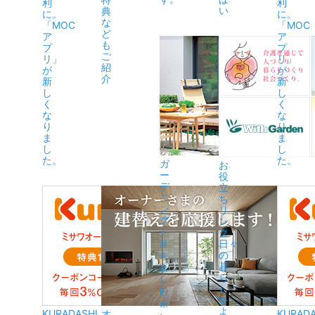
利
利
い
典
に。
に。
な
「MOC
「MOC
ど
ア
ア
も
プ
プ
ご
リ」
リ」
紹
が
が
介
新
新
し
し
く
く
な
な
り
り
ま
ま
し
し
た。
た。
ガ
お
ー
役
デ
立
ニ
ち
ン
リ
グ
ン
ク
<
日々
庭
の
を
暮
楽
ら
し
し
む
を
家
よ
KURADASHI
オ
KURADA