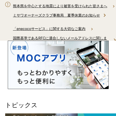
熊本県を中心とする地震により被害を受けられた皆さまへ
ミサワオーナーズクラブ事務局 夏季休業のお知らせ
「enecocoサービス」に関する大切なご案内
国際基準であるRFCに適合しないメールアドレスに関しま
してご確認をお願いいたします
ミサワホームからのお電話に関しまして
AI住まいの自動運転「生活サポートサービス」サービス終了の
ご案内
「健康リスク予報」サービス終了のご案内
トピックス