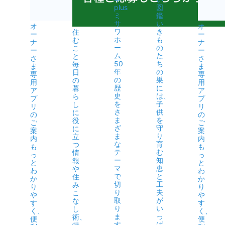
plus
図
ミ
鑑
サ
い
オ
オ
ワ
き
住
ー
ー
ホ
も
む
ナ
ナ
ー
の
こ
ー
ー
ム
た
と
さ
さ
50
ち
毎
ま
ま
年
の
日
専
専
の
巣
の
用
用
歴
に
暮
ア
ア
史
は、
ら
プ
プ
を
子
し
リ
リ
さ
供
に
の
の
ま
を
役
ご
ご
ざ
守
に
案
案
ま
り
立
内
内
な
育
つ
も
も
テ
む
情
っ
っ
ー
知
報
と
と
マ
恵
や
わ
わ
で
と
住
か
か
切
工
み
り
り
り
夫
こ
や
や
取
が
な
す
す
り
い
し
く、
く、
ま
っ
術、
便
便
す。
ぱ
特