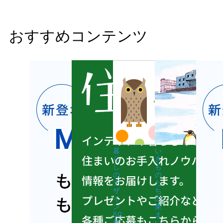
おすすめコンテンツ
暮
い
ら
き
し
も
の
の
デ
た
ザ
ち
イ
の
ン
巣
50
ま
年
い