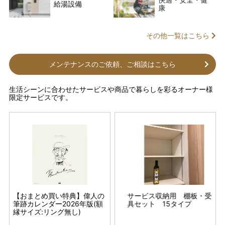
給湯設備
康
その他一覧はこちら
メンテナンスのご依頼、ご相談はこちら
生活シーンに合わせたサービスや商品で暮らしを彩るオーナー様
限定サービスです。
 シ
板・受金
【おまとめ買い特典】偉人の
置き畳 目積
2026春夏 シャッター シ
サービス収納用 棚板・受金
置
化
筆跡カレンダー2026年版(額
ャフト・スラット交換(文化
具セット 15タイプ
縁サイズ:リング無し)
シャッター製のみ承りま
す)