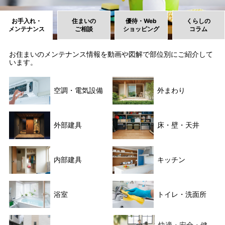
お手入れ・
住まいの
優待・Web
くらしの
メンテナンス
ご相談
ショッピング
コラム
お住まいのメンテナンス情報を動画や図解で部位別にご紹介して
います。
空調・電気設備
外まわり
外部建具
床・壁・天井
内部建具
キッチン
浴室
トイレ・洗面所
快適・安全・健