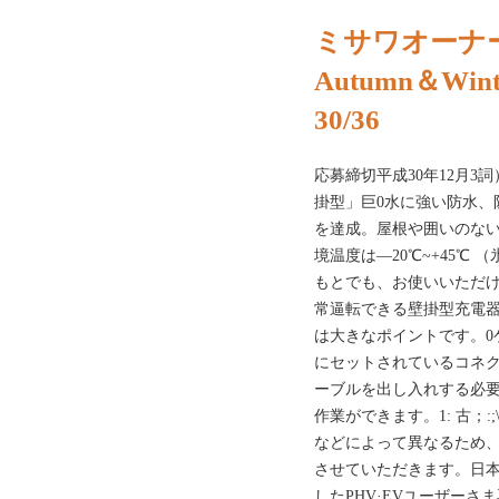
ミサワオーナー
Autumn＆Wint
30/36
応募締切平成30年12月3
掛型」巨0水に強い防水、
を達成。屋根や囲いのない
境温度は—20℃~+45℃
もとでも、お使いいただ
常逼転できる壁掛型充電
は大きなポイントです。0
にセットされているコネ
ーブルを出し入れする必
作業ができます。1: 古；:;
などによって異なるため
させていただきます。日
したPHV·EVユーザー