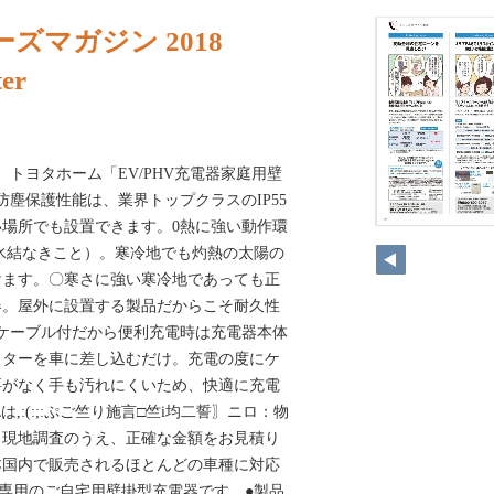
ズマガジン 2018
er
詞）トヨタホーム「EV/PHV充電器家庭用壁
防塵保護性能は、業界トップクラスのIP55
場所でも設置できます。0熱に強い動作環
 （氷結なきこと）。寒冷地でも灼熱の太陽の
けます。〇寒さに強い寒冷地であっても正
器。屋外に設置する製品だからこそ耐久性
ケーブル付だから便利充電時は充電器本体
クターを車に差し込むだけ。充電の度にケ
要がなく手も汚れにくいため、快適に充電
\は,:(:;:ぷご竺り施言□竺i均二誓〗ニロ：物
、現地調査のうえ、正確な金額をお見積り
本国内で販売されるほとんどの車種に対応
さま専用のご自宅用壁掛型充電器です。●製品