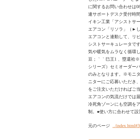
に関するお問い合わせは080
連サポートデスク受付時間：9
イキン工業「アシストサ
エアコン「リソラ」（►し
エアコンと連動して、リ
シストサーキュレータで
気や暖気をムラなく循環し
豆；｀｀巳王1 、塁還袷
シリーズ）セミオーダーパネ
のみとなります。※モニタ
ニターにご応募いただき、
をご注文いただければご
エアコンの気流だけでは
冷死角ゾーンにも空調を
制。●使い方に合わせて設
元のページ
../index.html#