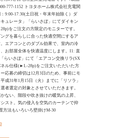
0-777-1152 トヨタホーム株式会社充電関
:00-17:30(土日祝・年末年始除く）ダ
ーキュレータ」「らいさぼ」にてダイキン
28p)をご注文の方限定のモニターです。
ビングを暮らしに合った快適空間にするア
す。エアコンとのダブル効果で、室内の冷
、お部屋全体を快適温度にします。I1: 直
※「らいさぽ」にて「エアコン交換リラ(SX
ル仕様(►L-28p)をご注文いただいた方
ー応募の締切は12月3日のため、事前にモ
平成31年1月15日（火）までに「リソラ」
当選者選定の対象とさせていただきます。
届かない、階段や吹き抜けの暖気の上昇、
アシスト。気の侵入を空気のカーテンで抑
置方法もいろいろ壁掛けM-30
30