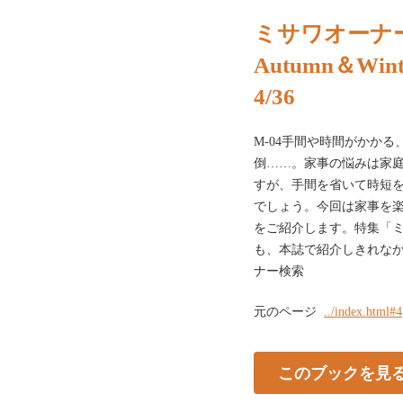
ミサワオーナー
Autumn＆Wint
4/36
M-04手間や時間がかか
倒……。家事の悩みは家
すが、手間を省いて時短
でしょう。今回は家事を
をご紹介します。特集「ミ
も、本誌で紹介しきれなか
ナー検索
元のページ
../index.html#4
このブックを見