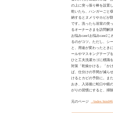
の上に突っ張り棒を設置
乾いたら、ハンガーごと
納するとヌメリやカビが
です。洗ったら浴室の突っ
るオーナーさまを訪問解決ca
お悩みcase1お悩みcas
るのがコツ。ただし、シ
と、用途が変わったとき
ールやマスキングテープを
ひと工夫洗濯カゴに標識を
対策「乾燥かける」「か
ば、仕分けの手間が減ら
けるとカビの予防に。ま
おき、入浴後に蛇口や鏡
がりの習慣にすると、掃
元のページ
../index.html#6