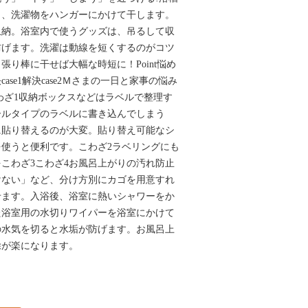
し、洗濯物をハンガーにかけて干します。
収納。浴室内で使うグッズは、吊るして収
防げます。洗濯は動線を短くするのがコツ
張り棒に干せば大幅な時短に！Point悩め
se1解決case2Ｍさまの一日と家事の悩み
e2こわざ1収納ボックスなどはラベルで整理す
ールタイプのラベルに書き込んでしまう
に貼り替えるのが大変。貼り替え可能なシ
使うと便利です。こわざ2ラベリングにも
こわざ3こわざ4お風呂上がりの汚れ防止
けない」など、分け方別にカゴを用意すれ
せます。入浴後、浴室に熱いシャワーをか
た浴室用の水切りワイパーを浴室にかけて
の水気を切ると水垢が防げます。お風呂上
除が楽になります。