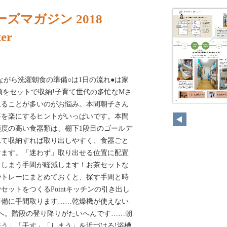
ズマガジン 2018
er
:15ながら洗濯朝食の準備○は1日の流れ●は家
器類をセットで収納!子育て世代の多忙なMさ
取ることが多いのがお悩み。本間朝子さん
事を楽にするヒントがいっぱいです。本間
度の高い食器類は、棚下1段目のゴールデ
れて収納すれば取り出しやすく、食器ごと
けます。「迷わず」取り出せる位置に配置
、しまう手間が軽減します！お茶セットな
やトレーにまとめておくと、探す手間と時
セットをつくるPointキッチンの引き出し
準備に手間取ります……乾燥機が使えない
へ。階段の登り降りがたいへんです……朝
う」「干す」「しまう」を近づける!浴槽