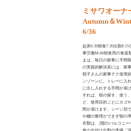
ミサワオーナー
Autumn＆Wint
6/36
起床6:30朝食7:30出勤8
事労働M-06朝食用の食
まは、毎日の家事に手間
の実践的解決策には、家
朝子さんの家事テク使用頻
ンゾーンに。トレーに入
に出し入れする手間が省
すれば、朝の探す、使う
ど、使用目的ごとにカゴ
間が省けます。シーン別で
や棚の整理ができず朝の
衣類は、2階のバルコニー
食の片付け出勤の準備「洗