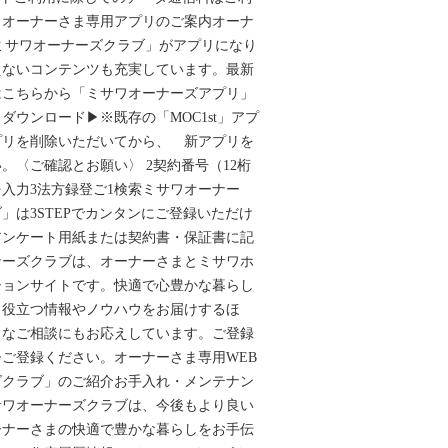
。オーナーさま専用アプリのご案内オーナ
ミサワオーナーズクラブ」がアプリになり
えないコンテンツも充実しています。最新
はこちらから「ミサワオーナーズアプリ」
ダウンロード▶※既存の「MOC1st」アプ
プリを削除いただいてから、 新アプリを
。〈ご確認とお願い〉 2契約番号（12桁
を入力3法方録登ご1検索ミサワオーナー
」は3STEPでカンタンにご登録いただけ
アンケート用紙または契約書・保証書に記
ナーズクラブは、オーナーさまとミサワホ
ションサイトです。快適で心豊かな暮らし
、役立つ情報やノウハウをお届けするほ
まなご相談にもお応えしています。ご登録
ご登録ください。オーナーさま専用WEB
ズクラブ」のご紹介お手入れ・メンテナン
サワオーナーズクラブは、今後もより良い
ーナーさまの快適で豊かな暮らしをお手伝