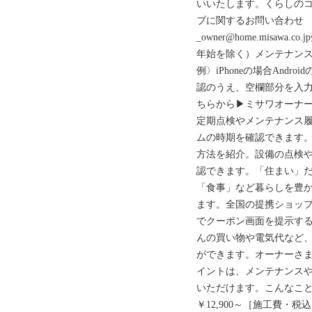
いいたします。くらしのコ
ブに関するお問い合わせ 01
_owner@home.misawa
年始を除く）メンテナンス
例〉iPhoneの場合And
認のうえ、空欄部分を入
ちらから▶ミサワオーナー
定期点検やメンテナンス
ムの時期を確認できます
方法を紹介。設備の点検
認できます。「住まい」
「食事」など暮らしを豊
ます。全国の提携ショッ
でクーポン画面を提示す
んの買い物や電気代など
ができます。オーナーさ
イントは、メンテナンス
いただけます。こんなこと
￥12,900～［施工費・