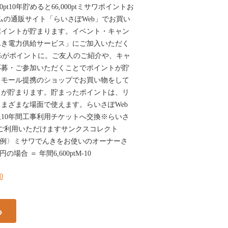
0pt10年貯めると66,000ptミサワポイントお
ムの通販サイト「らいさぽWeb」でお買い
ポイントが貯まります。イベント・キャン
んき電力供給サービス」にご加入いただく
5%がポイントに。ご友人のご紹介や、キャ
応募・ご参加いただくことでポイントが貯
トモール提携のショップでお買い物をして
トが貯まります。貯まったポイントは、リ
まざまな場面で使えます。らいさぽWeb
10年間工事利用チケットへ交換※らいさ
としてご利用いただけますサンクスコレクト
〈例〉ミサワでんきをお使いのオーナーさ
の場合 ＝ 年間6,600ptM-10
10
る