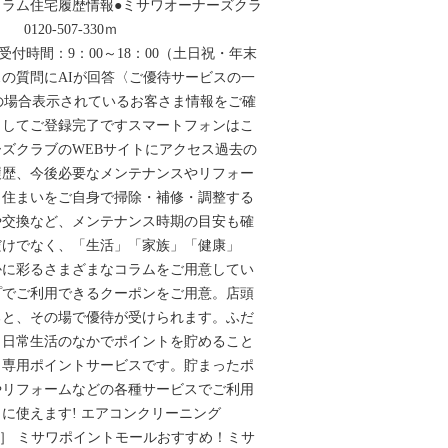
ラム住宅履歴情報●ミサワオーナーズクラ
20-507-330ｍ
.co.jp受付時間：9：00～18：00（土日祝・年末
の質問にAIが回答〈ご優待サービスの一
roidの場合表示されているお客さま情報をご確
力してご登録完了ですスマートフォンはこ
ズクラブのWEBサイトにアクセス過去の
履歴、今後必要なメンテナンスやリフォー
。住まいをご自身で掃除・補修・調整する
や交換など、メンテナンス時期の目安も確
だけでなく、「生活」「家族」「健康」
かに彩るさまざまなコラムをご用意してい
プでご利用できるクーポンをご用意。店頭
ると、その場で優待が受けられます。ふだ
、日常生活のなかでポイントを貯めること
ま専用ポイントサービスです。貯まったポ
やリフォームなどの各種サービスでご利用
に使えます! エアコンクリーニング
税込］ ミサワポイントモールおすすめ！ミサ