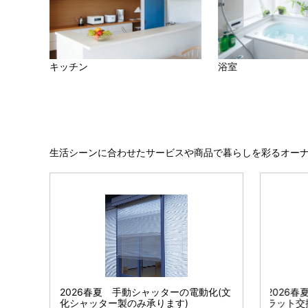
キッチン
浴室
生活シーンに合わせたサービスや商品で暮らしを彩るオー
セット H造作
ナイECO ONEハイブリ
2026春夏 手動シャッターの電動化(文
2026春夏 シャッター シャフト・ス
コートフックレール
フローリング・造
2026
ム
化シャッター製のみ承ります)
ラット交換(文化シャッター製のみ承り
シリーズ
ッド給