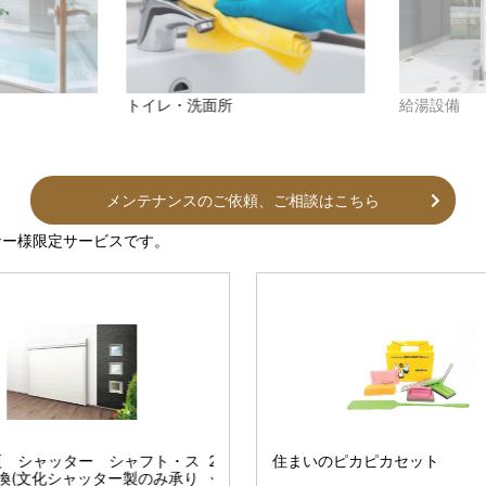
トイレ・洗面所
給湯設備
メンテナンスのご依頼、ご相談はこちら
ナー様限定サービスです。
作材補修セット H造作
春夏 リンナイECO ONEハイブリ
住まいのピカピカセット
2026春夏 シャッター シャフト・ス
コートフックレール
ワンステップスプレー
湯システム
ラット交換(文化シャッター製のみ承り
専用) 80ml 標準液(