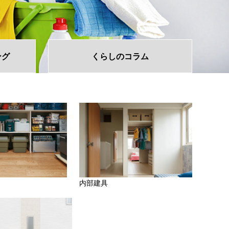
ング
くらしの
コラム
内部建具