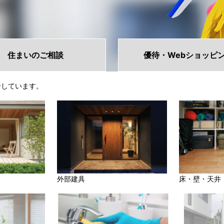
住まいの
ご相談
優待・Web
ショッピ
介しています。
外部建具
床・壁・天井