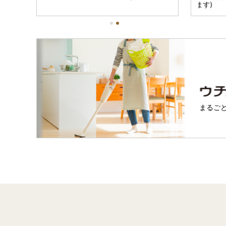
ます)
まるご