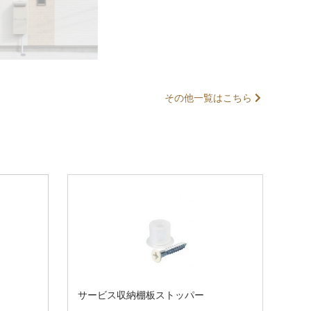
快適・安全・健康
その他一覧はこちら
クリーナー(屋外
住まいのピカピカセット
サービス収納棚板ストッパー
ワンステップ
お試し用)
専用) 80ml