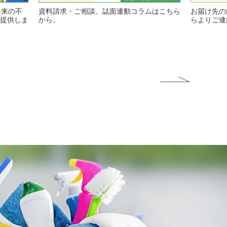
将来の不
資料請求・ご相談、誌面連動コラムはこちら
お届け先の
提供しま
から。
らよりご連