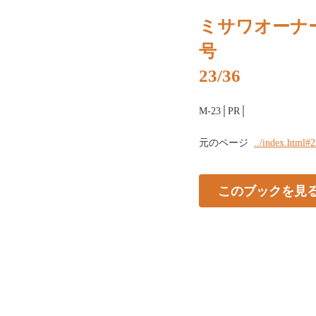
ミサワオーナー
号
23/36
M-23│PR│
元のページ
../index.html#
このブックを見