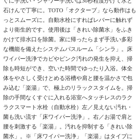
ぐに手洗い・シャワー手洗いは30秒程度かけて水と
石けんで丁寧に。TOTO「オクターブ」なら動作はも
っとスムーズに。自動水栓にすればレバーに触れず
より衛生的です。使用後は「きれい除菌水」をふき
かけて排水口を除菌。家に帰ったらまず手洗い多彩
な機能を備えたシステムパスルーム「シンラ」。床
ワイパー洗浄でカビやピンク汚れの発生を抑え、掃
除も時短ができ、空いた時間でゆったり入浴。体全
体をやさしく受けとめる浴槽や肩と腰を温かさで包
み込む「楽湯」で、極上のリラックスタイムを。掃
除の手間なくすぐに入れる浴室へタッチレスのラク
ラクスマート⽔栓（自動水栓）左／見えない汚れ・
菌も洗い流す「床ワイパー洗浄」。右／お湯で肩と
腰を刺激する「楽湯」。汚れを抑制する「きれい除
菌水」。※「床ワイパー洗浄」「楽湯」はタイプに