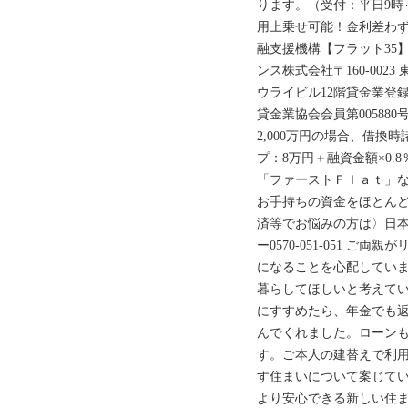
ります。（受付：平日9時
用上乗せ可能！金利差わず
融支援機構【フラット35
ンス株式会社〒160-002
ウライビル12階貸金業登録
貸金業協会会員第00588
2,000万円の場合、借換
プ：8万円＋融資金額×0
「ファーストＦｌａｔ」
お手持ちの資金をほとん
済等でお悩みの方は〉日
ー0570-051-051 
になることを心配してい
暮らしてほしいと考えてい
にすすめたら、年金でも
んでくれました。ローン
す。ご本人の建替えで利用
す住まいについて案じて
より安心できる新しい住