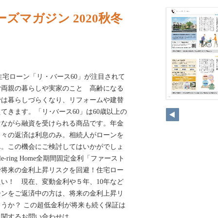
ズマガジン 2020秋冬
の住宅ローン「リ・バース60」が注目されて
ご両親の暮らしや実家のこと 高齢になる
では暮らしづらくなり、リフォームや建替
てきます。「リ･バース60」は60歳以上の
けながら融資を受けられる商品です。年金
月々の返済は利息のみ。相続人がローンを
ん。この機会にご検討してはいかがでしょ
Smile-ring Home全期間固定金利「ファースト
で将来の金利上昇リスクを回避！住宅ロー
い！ 現在、変動金利や５年、10年など
ーンをご返済中の方は、将来の金利上昇リ
うか？ この超低金利が将来も続く保証は
に関するお問い合わせは