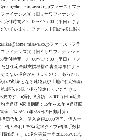
pH_m_Gyomu@home.misawa.co,jpファーストフラ
トファイナンス㈱（旧ミサワフィナンシャ
3662受付時間／9：00〜17：00（平日）さま
だいています。ファーストFlat借換に関す
H_m_karikae@home.misawa.co,jpファーストフラ
トファイナンス㈱（旧ミサワフィナンシャ
-330受付時間／9：00〜17：00（平日）〈フ
弊社または住宅金融支援機構の審査結果によっ
にそえない場合がありますので、あらかじ
入れの対象となる建物及び土地に住宅金融
第1順位の抵当権を設定していただきま
要です。●貸付限度額：8,000万円 ●返済
等返済 ●返済期間：15年～35年 ●返済回
損害金：14.5%（年365日の日割計算）
新機構団信加入、借入金額2,000万円、借入年
、借入金利1.25%(定率タイプ)借換手数料
（消費税別））の場合実質年率は1.386%にな