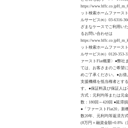
https://www.hffc.co.j
ット検索ホームファース
ルサービス㈱）03-6316-
ざまなケースでご利用いた
るお問い合わせは
https://www.hffc.co.jp
ット検索ホームファース
ルサービス㈱）0120-353
ァーストFlat概要〉●
ては、お客さまのご希望
めご了承ください。●お借
支援機構を抵当権者とする
す。●保証料及び保証人は不
方式：元利均等または元金均
数：180回～420回 ●延滞
●「ファーストFlat20」
数20年、元利均等返済方式
(8万円＋融資金額×0.8%