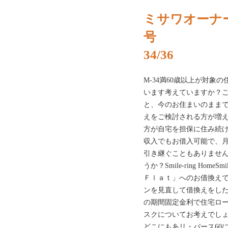
ミサワオーナー
号
34/36
M-34満60歳以上が対象
います考えていますか？
と、今のお住まいのまま
えをご検討される方が増え
方が自宅を担保に住み続
収入でもお借入可能で、
引き継ぐこともありませ
うか？Smile-ring Home
Ｆｌａｔ」へのお借換え
ンを見直して借換えをした
の期間固定金利で住宅ロ
スクについてお考えでしょ
どこにもあリ・バース60