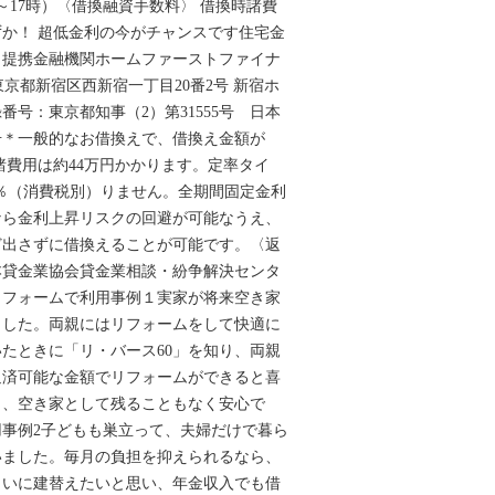
～17時）〈借換融資手数料〉 借換時諸費
か！ 超低金利の今がチャンスです住宅金
】提携金融機関ホームファーストファイナ
3 東京都新宿区西新宿一丁目20番2号 新宿ホ
番号：東京都知事（2）第31555号 日本
0号＊一般的なお借換えで、借換え金額が
時諸費用は約44万円かかります。定率タイ
.8％（消費税別）りません。全期間固定金利
なら金利上昇リスクの回避が可能なうえ、
ど出さずに借換えることが可能です。〈返
本貸金業協会貸金業相談・紛争解決センタ
ご両親がリフォームで利用事例１実家が将来空き家
ました。両親にはリフォームをして快適に
たときに「リ・バース60」を知り、両親
返済可能な金額でリフォームができると喜
も、空き家として残ることもなく安心で
事例2子どもも巣立って、夫婦だけで暮ら
いました。毎月の負担を抑えられるなら、
まいに建替えたいと思い、年金収入でも借