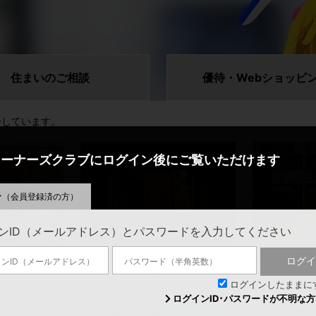
住まいの
ご相談
優待・Web
ショッピ
介しています。
オーナーズクラブに
ログイン後にご覧いただけます
ン
（会員登録済の方）
ンID（メールアドレス）とパスワードを入力してください
外部建具
床・壁・天井
ログイ
ログインしたままに
ログインID･パスワードが不明な