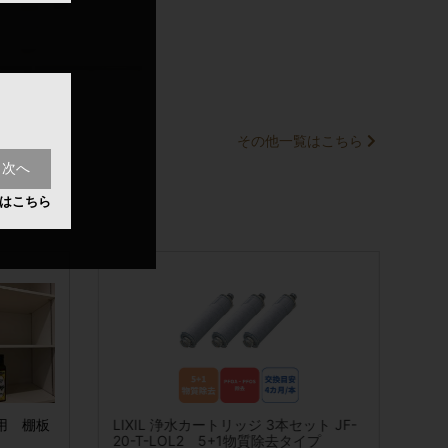
快適・安全・健康
その他一覧はこちら
次へ
はこちら
具セット
クリーナー(屋外
2026春夏 ガス給湯器交換 リンナイエ
LIXIL 浄水カートリッジ 3本セット JF-
ワンステップ
お試し用)
コジョーズ24号ウルトラファインバブ
20-T-LOL2 5+1物質除去タイプ
専用) 80ml