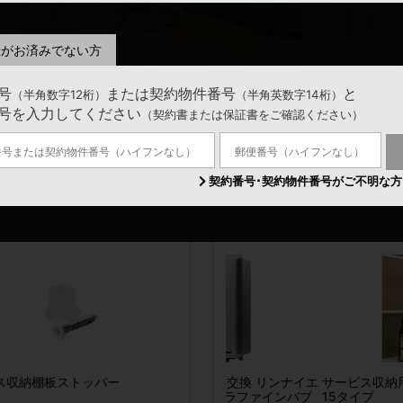
録がお済みでない方
トイレ・洗面所
給湯設備
号
または契約物件番号
と
（半角数字12桁）
（半角英数字14桁）
号を入力してください
（契約書または保証書をご確認ください）
メンテナンスのご依頼、ご相談はこちら
契約番号･契約物件番号がご不明な方
ナー様限定サービスです。
特典】偉人の筆跡カレン
ス収納棚板ストッパー
2026春夏 ガス給湯器交換 リンナイエ
置き畳 アースカラー
サービス収納用 棚板・受金
ワンステップスプレー
額縁サイズ:リング無し)
コジョーズ24号ウルトラファインバブ
15タイプ
専用) 80ml 標準液(