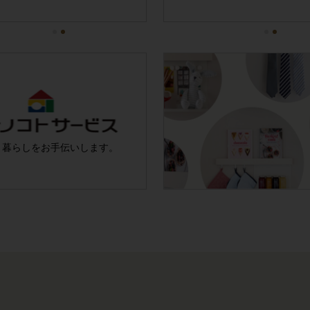
ル(壁掛・据置)
と暮らしを
お手伝いします。