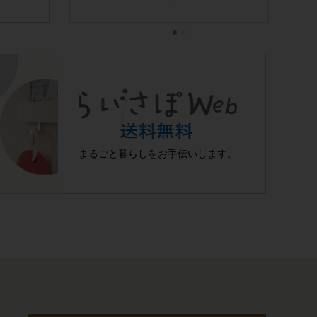
ル(壁掛・据置)
まるごと暮らしを
お手伝いします。