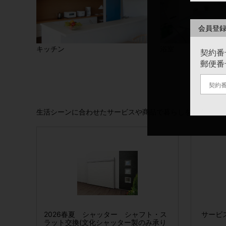
会員登
キッチン
浴室
契約番
郵便番
生活シーンに合わせたサービスや商品で暮らしを彩るオー
人の筆跡カレン
板ストッパー
2026春夏 シャッター シャフト・ス
置き畳 アースカラー
サービス収納用 棚板・受金具セット
【おまとめ買い
サービ
:リング無し)
ラット交換(文化シャッター製のみ承り
15タイプ
ダー2026年版(