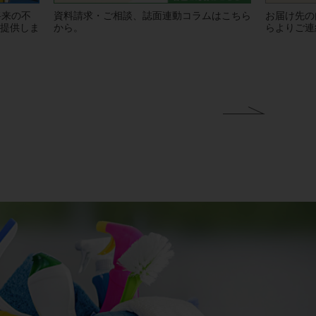
将来の不
資料請求・ご相談、誌面連動コラムはこちら
お届け先の
提供しま
から。
らよりご連