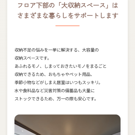
フロア下部の​「大収納スペース」は
さまざまな​暮らしを​サポートします
収納不足の​悩みを​一挙に​解決する、​大容量の​
収納スペースです。
あふれる​モノ、​しまって​おきたい​モノを​まる​ごと​
収納できる​ため、​おもちゃや​ペット用品、​
季節小物などが​しまえ居室は​いつも​スッキリ。
水や​食料品など​災害対策の​備蓄品も​大量に​
ストックできる​ため、​万一の​際も​安心です。