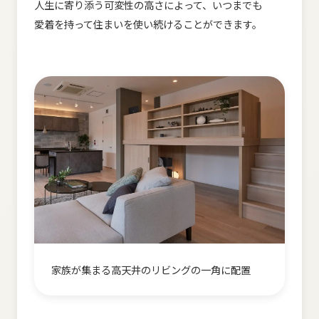
人生に​寄り添う​可変性の​高さに​よって、​いつまでも​
愛着を​持って​住まいを​使い続ける​ことができます。
家族が​集まる​高天井の​リビングの​一角に​配置