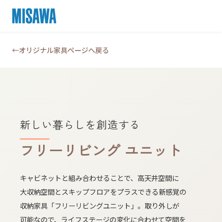
オリジナル家具ページへ​戻る
新しい​暮らしを​創造する
フリーリビング ユニット
キャビネットと​組み合わせる​ことで、​高天井​空間に​
大収納空間と​スキップフロアを​プラスできる​新感覚の​
収納家具​「フリーリビングユニット」。​取り外しが​
可能なので、​ライフステージの​変化に​合わせて​空間を​