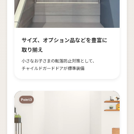
サイズ、​オプション品などを​豊富に​
取り揃え
小さな​お子さまの​転落防止対策と​して、​
チャイルドガードドアが​標準装備
Point3