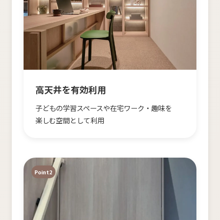
高天井を​有効利用
子どもの​学習スペースや​在宅ワーク・趣味を​
楽しむ​空間と​して​利用
Point2