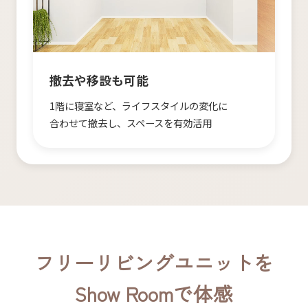
撤去や​移設も​可能
1階に​寝室など、​ライフスタイルの​変化に​
合わせて​撤去し、​スペースを​有効活用
フリーリビングユニットを​
Show Roomで​体感