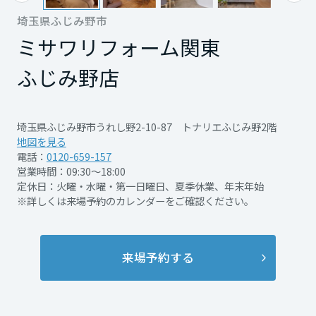
再開発・官民連携事業
土地活用実例
展示
場・
イベント情報
埼玉県ふじみ野市
企業・IR
住まいるりんぐ（ロングサポート）
リフォーム事例
住まいづくりガイド
分譲マンション開発事業
ミサワリフォーム関東
宮城県
カタログ請求
法人のお客さま
保証制度
事業用
買う
ニュース
ふじみ野店
収益不動産・投資開発事業
住まいのご相談
アフターメンテナンス
秋田県
企業不動産活用（CRE）戦略
MISAWAについて
建築再生事業
事業用リノベーション
分譲住宅（建売・土地）検索
ミサワリフォーム
埼玉県ふじみ野市うれし野2-10-87 トナリエふじみ野2階
社宅建築
ミサワホームグループ
地図を見る
事業用売買
ホテル・旅館リフォーム
中古住宅検索
山形県
電話：
0120-659-157
ご相談窓口
医療・介護・子育て・障がい福祉施設
IR情報
営業時間：09:30～18:00
スムストック検索
定休日：火曜・水曜・第一日曜日、夏季休業、年末年始
リフォーム営業所
事業用地・事業用建物
SDGs
※詳しくは来場予約のカレンダーをご確認ください。
福島県
お客様センター
分譲マンション検索
これから土地活用・賃貸経営をご検討の方
分譲用地
環境活動
土地活用の基礎から長期安定経営を目指すオーナー様まで、賃貸経営
関東
売る
来場予約する
[MISAWA RELAY]
に役立つ多彩な情報を幅広くお届けします。
これからリフォームをご検討の方
採用情報
茨城県
実例動画や基礎知識、収納の工夫など、理想の住まいを叶えるリフォ
ホームラウンジ 土地活用・賃貸経営
ームの具体策とアイデアを豊富にご用意しています。
住まいの売却
ミサワホームオーナーさま・リフォーム工事ご契約者さまとミサワホ
すべてのフィールドに新しい価値をデザインし、持続可能な未来志向