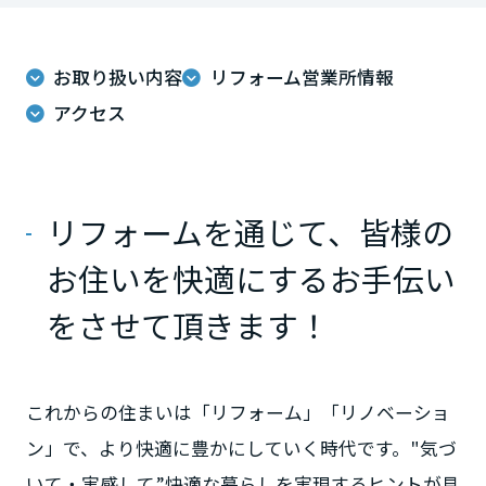
ームを結ぶコミュニケーションサイト。お得・便利・安心なコンテン
新卒者採用
のまちづくりを実現していきます。
ホームラウンジ リフォーム
ツや、ミサワホームからの大切なお知らせなど配信しています。
栃木県
ミサワゼネラルソリューション
中途採用
これから住まいをご検討の方
ミサワオーナーズクラブ
お取り扱い内容
リフォーム営業所情報
多彩な動画やこだわりが詰まった建築実例、注目の最新情報など、住
障がい者採用
アクセス
群馬県
まいづくりを楽しく学べるデジタルラウンジです。
ホームラウンジ 新築・戸建て
ウエルネス事業
埼玉県
リフォームを通じて、皆様の
海外事業
お住いを快適にするお手伝い
千葉県
をさせて頂きます！
東京都
これからの住まいは「リフォーム」「リノベーショ
ン」で、より快適に豊かにしていく時代です。"気づ
神奈川県
いて・実感して”快適な暮らしを実現するヒントが見