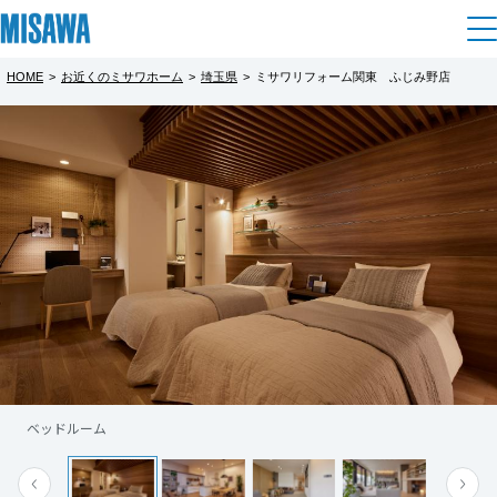
HOME
>
お近くのミサワホーム
>
埼玉県
>
ミサワリフォーム関東 ふじみ野店
住まい
都道府県を選択
建てる
土地活用
[注文住宅]
北海道
個人のお客さま
商品ラインアップ
リフォーム
北海道
デザイン
戸建て・マンション
賃貸住宅
まちづくり
東北
テクノロジー（住まいの性能）
賃貸併用住宅
複合開発・投資開発
ミサワリフォームとは
建築事例・建築実例
オーナーサポート
青森県
店舗・各種施設
ベッドルーム
リフォームの流れ
デザイナーズギャラリー
サポートメニュー
複合開発事業（ASMACI-アスマチ-）
土地活用モデルルーム見学
企
業・
IR情報
岩手県
リフォームメニュー
インテリア