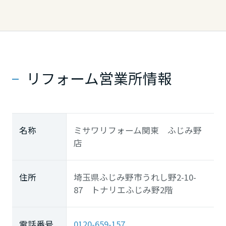
長崎県
熊本県
リフォーム営業所情報
大分県
宮崎県
名称
ミサワリフォーム関東 ふじみ野
店
鹿児島県
住所
埼玉県ふじみ野市うれし野2-10-
87 トナリエふじみ野2階
電話番号
0120-659-157