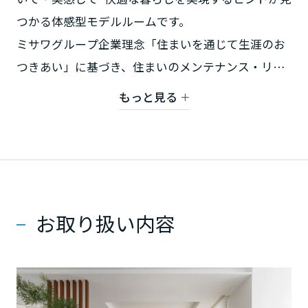
ミサワアイデンティティ
つかる体感型モデルルームです。
甲信越・北陸
ミサワグループ企業理念「住まいを通じて生涯のお
富山県
つきあい」に基づき、住まいのメンテナンス・リフ
ォームだけでなく、ご所有の資産活用など、お客様
もっと見る
の要望に対して幅広いご提案をさせていただきま
新潟県
す。 お気軽にお越しください。
石川県
【対象地域】 ふじみ野市、志木市、朝霞市、入間郡
お取り扱い内容
福井県
三芳町、富士見市、和光市
山梨県