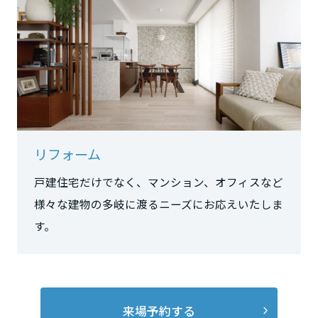
長野県
東海エリア
岐阜県
リフォーム
静岡県
戸建住宅だけでなく、マンション、オフィスなど
様々な建物の多岐に渡るニーズにお応えいたしま
愛知県
す。
三重県
近畿エリア
来場予約する