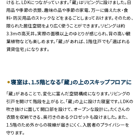
けると、LDKにつながっています。「蔵」はリビングに設けました。日
用品や季節の衣類、趣味の品や季節の家電、万一に備えた水・食
料・防災用品のストックなどをまるごとしまっておけます。そのため、
限られた居住空間をより広く使うことができます。リビングは約
3.3mの高天井。実際の面積以上のゆとりが感じられ、背の高い観
葉植物なども楽しめます。「蔵」があれば、1階住戸でも「選ばれる
賃貸住宅」になります。
寝室は、1.5階となる「蔵」の上のスキップフロアに
「蔵」があることで、変化に富んだ空間構成になります。リビングの
引戸を開けて階段を上がると、「蔵」の上に設けた寝室です。LDKの
吹き抜けに面して開口部を設けて、オープンな設計に。たくさんの
衣類を収納できる、奥行きのあるクロゼットも設けました。また、
1.5階のため外からの視線が届きにくく、入居者のプライバシーを
守ります。