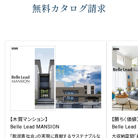
無料カタログ請求
【木質マンション】
【勝ち〈価値
Belle Lead MANSION
Belle Lead
「脱炭素社会」の実現に貢献するサステナブルな
大収納空間「