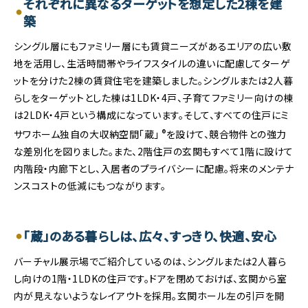
それぞれに異なるターゲットを想定した2棟を建
築
シングル層にもファミリー層にも賃貸ニーズがあるエリアの広い敷
地を活用し、生活時間帯やライフスタイルの違いに配慮してターゲ
ットを分けた2棟の賃貸住宅を建築しました。シングルまたは2人暮
らしをターゲットとした棟は1LDK・4戸、子育てファミリー向けの棟
は2LDK・4戸という構成になっています。そして、すべての住戸にミ
®
サワホーム独自の大収納空間「蔵」
を設けて、競合物件との強力
な差別化を図りました。また、2階住戸の玄関もすべて1階に設けて
内階段・内廊下とし、入居者のプライバシーに配慮。将来のメンテナ
ンスコストの低減にもつながります。
「蔵」のある暮らしは、広々、すっきり、快適、安心
バーチャル展示場でご紹介しているのは、シングルまたは2人暮ら
し向けの1階・1LDKの住戸です。ドアを閉めておけば、玄関から室
内が見えないようなレイアウトを採用。玄関ホール左の引戸を開