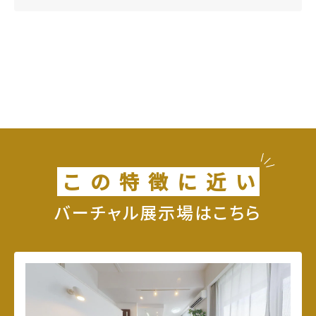
こ
の
特
徴
に
近
い
バーチャル展示場はこちら