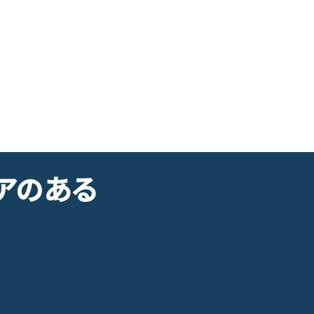
アのある
宅