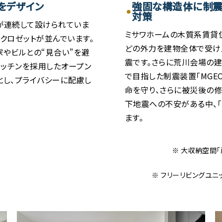
をデザイン
強固な構造体に制震装
対策
が連続して設けられていま
ミサワホームの木質系賃貸
クロゼットが並んでいます。
どの外力を建物全体で受け止
家やビルとの“見合い”を避
震です。さらに荒川会場の建
キッチンを採用したオープン
で目指した制震装置「MGE
とし、プライバシーに配慮し
命を守り、さらに被災後の修
下地震への不安がある中、「
ます。
※ 大収納空間「
※ フリーリビングユニ