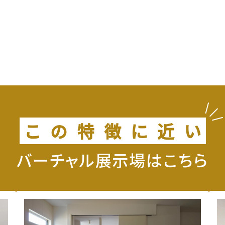
こ
の
特
徴
に
近
い
バーチャル展示場はこちら