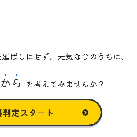
先延ばしにせず、
元気な
今のうちに、
か
ら
を
考えて
みませんか？
料判定
スタート