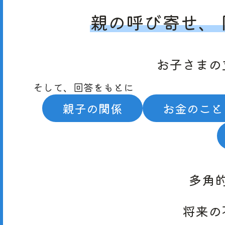
親の
呼び寄せ、
お子さまの
そして、
回答を
もとに
親子の
関係
お金の
こと
多角
将来の