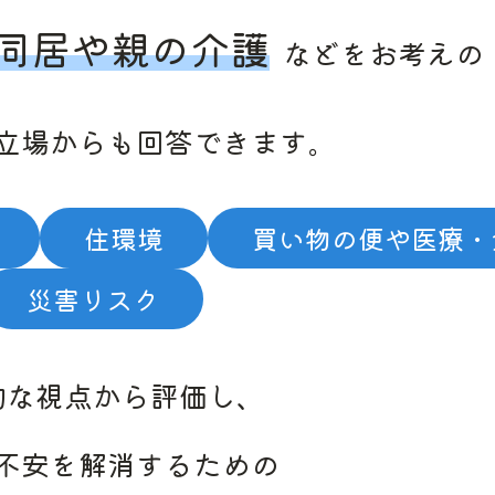
同居や
親の介護
などを
お考えの
立場からも
回答できます。
住環境
買い物の
便や
医療・
災害
リスク
的な
視点から
評価し、
不安を
解消するための