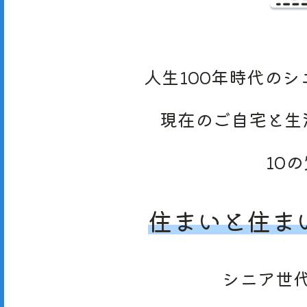
人生100年時代の
シ
現在の
ご自宅と
生
10
住まいと
住ま
シニア世