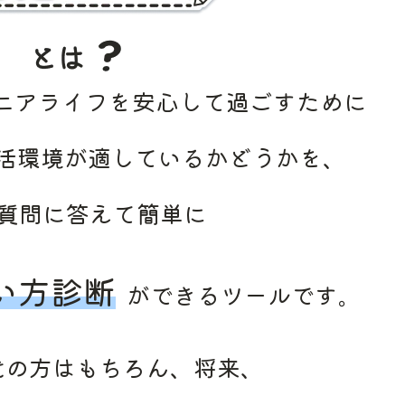
ニアライフを
安心して
過ごすために
活環境が
適しているかどうかを、
の質問に答えて簡単に
い方診断
が
できる
ツールです。
代の
方は
もちろん、
将来、