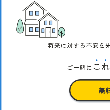
将来に対する
不安を
こ
れ
ご一緒に
無