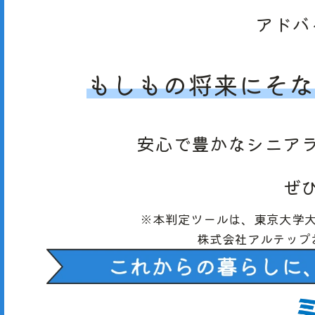
アドバ
もしもの
将来に
そな
安心で
豊かな
シニア
ぜ
※本判定ツールは、
東京大学
株式会社アルテップ