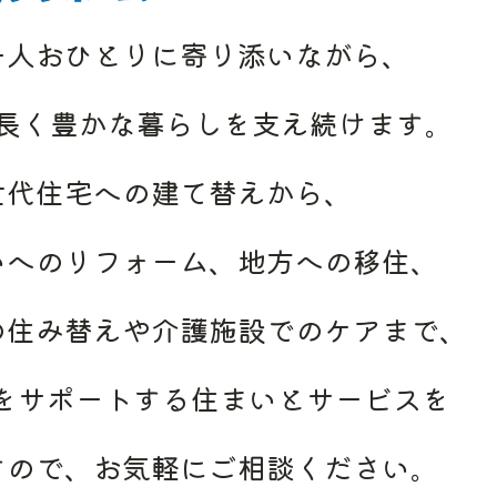
一人おひとりに
寄り添いながら、
長く
豊かな
暮らしを
支え続けます。
世代住宅への
建て替えから、
いへの
リフォーム、
地方への
移住、
の
住み替えや
介護施設での
ケアまで、
を
サポートする
住まいと
サービスを
すので、
お気軽に
ご相談ください。