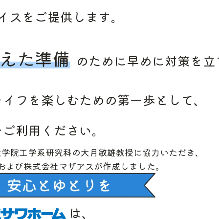
イスを
ご提供します。
えた
準備
のために
早めに
対策を
立
ライフを
楽しむための
第一歩として、
ひ
ご利用ください。
大学院
工学系研究科の
大月敏雄教授に
協力いただき、
および
株式会社マザアスが
作成しました。
は、