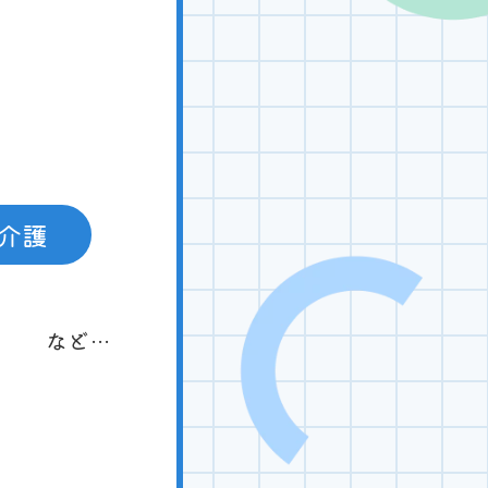
介護
など…