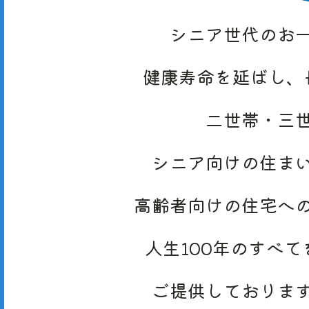
シニア世代の
お
健康寿命を
延ばし、
二世帯・三
シニア向けの
住ま
高齢者向けの
住宅へ
人生100年の
すべて
ご提供しておりま