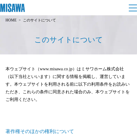
HOME
このサイトについて
住まい
このサイトについて
建てる
土地活用
[注文住宅]
個人のお客さま
商品ラインアップ
リフォーム
本ウェブサイト（www.misawa.co.jp）はミサワホーム株式会社
（以下当社といいます）に関する情報を掲載し、運営していま
デザイン
戸建て・マンション
賃貸住宅
す。本ウェブサイトを利用される前に以下の利用条件をお読みい
まちづくり
テクノロジー（住まいの性能）
ただき、これらの条件に同意された場合のみ、本ウェブサイトを
賃貸併用住宅
ご利用ください。
複合開発・投資開発
ミサワリフォームとは
建築事例・建築実例
オーナーサポート
店舗・各種施設
リフォームの流れ
デザイナーズギャラリー
サポートメニュー
複合開発事業（ASMACI-アスマチ-）
土地活用モデルルーム見学
企
業・
IR情報
著作権そのほかの権利について
リフォームメニュー
インテリア