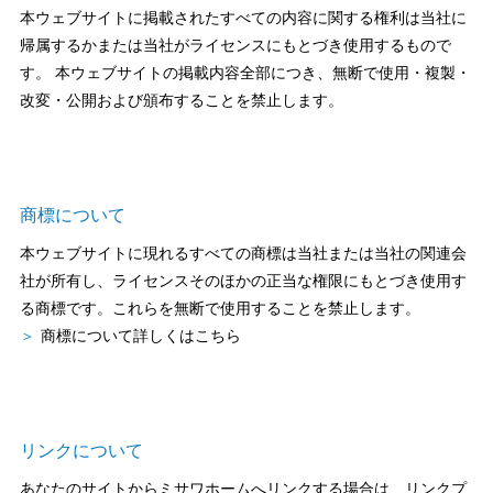
再開発・官民連携事業
土地活用実例
展示
場・
イベント情報
本ウェブサイトに掲載されたすべての内容に関する権利は当社に
企業・IR
住まいるりんぐ（ロングサポート）
リフォーム事例
住まいづくりガイド
帰属するかまたは当社がライセンスにもとづき使用するもので
分譲マンション開発事業
カタログ請求
す。 本ウェブサイトの掲載内容全部につき、無断で使用・複製・
法人のお客さま
保証制度
事業用
改変・公開および頒布することを禁止します。
買う
ニュース
収益不動産・投資開発事業
住まいのご相談
アフターメンテナンス
企業不動産活用（CRE）戦略
MISAWAについて
建築再生事業
事業用リノベーション
分譲住宅（建売・土地）検索
ミサワリフォーム
社宅建築
ミサワホームグループ
商標について
事業用売買
ホテル・旅館リフォーム
中古住宅検索
ご相談窓口
医療・介護・子育て・障がい福祉施設
本ウェブサイトに現れるすべての商標は当社または当社の関連会
IR情報
スムストック検索
社が所有し、ライセンスそのほかの正当な権限にもとづき使用す
リフォーム営業所
事業用地・事業用建物
SDGs
る商標です。これらを無断で使用することを禁止します。
お客様センター
分譲マンション検索
商標について詳しくはこちら
これから土地活用・賃貸経営をご検討の方
分譲用地
環境活動
土地活用の基礎から長期安定経営を目指すオーナー様まで、賃貸経
売る
[MISAWA RELAY]
営に役立つ多彩な情報を幅広くお届けします。
これからリフォームをご検討の方
採用情報
実例動画や基礎知識、収納の工夫など、理想の住まいを叶えるリフ
ホームラウンジ 土地活用・賃貸経営
リンクについて
ォームの具体策とアイデアを豊富にご用意しています。
住まいの売却
ミサワホームオーナーさま・リフォーム工事ご契約者さまとミサワ
すべてのフィールドに新しい価値をデザインし、持続可能な未来志
あなたのサイトからミサワホームへリンクする場合は、リンクプ