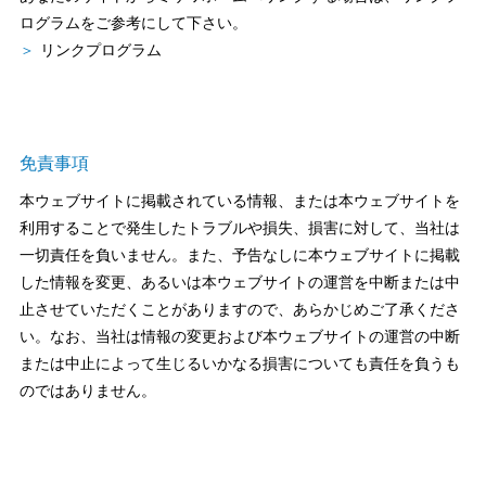
ホームを結ぶコミュニケーションサイト。お得・便利・安心なコン
新卒者採用
向のまちづくりを実現していきます。
ホームラウンジ リフォーム
ログラムをご参考にして下さい。
テンツや、ミサワホームからの大切なお知らせなど配信していま
す。
リンクプログラム
ミサワゼネラルソリューション
中途採用
これから住まいをご検討の方
ミサワオーナーズクラブ
多彩な動画やこだわりが詰まった建築実例、注目の最新情報など、
障がい者採用
住まいづくりを楽しく学べるデジタルラウンジです。
免責事項
ホームラウンジ 新築・戸建て
ウエルネス事業
本ウェブサイトに掲載されている情報、または本ウェブサイトを
利用することで発生したトラブルや損失、損害に対して、当社は
一切責任を負いません。また、予告なしに本ウェブサイトに掲載
海外事業
した情報を変更、あるいは本ウェブサイトの運営を中断または中
止させていただくことがありますので、あらかじめご了承くださ
い。なお、当社は情報の変更および本ウェブサイトの運営の中断
または中止によって生じるいかなる損害についても責任を負うも
のではありません。