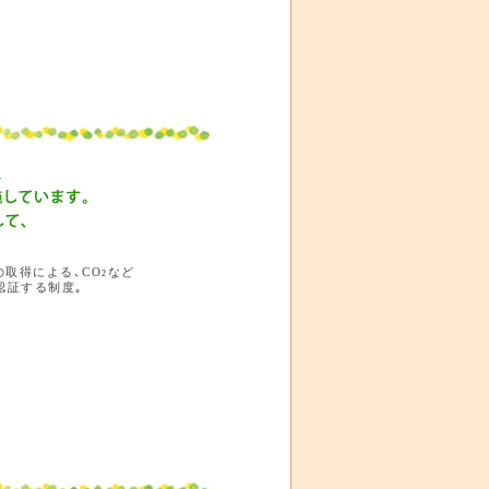
取得による､CO
など
2
認証する制度｡