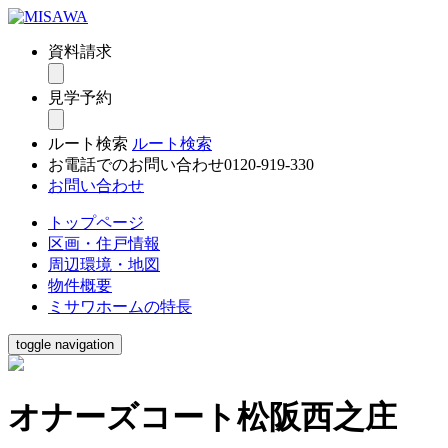
資料請求
見学予約
ルート検索
ルート検索
お電話でのお問い合わせ
0120-919-330
お問い合わせ
トップページ
区画・住戸情報
周辺環境・地図
物件概要
ミサワホームの特長
toggle navigation
オナーズコート松阪西之庄