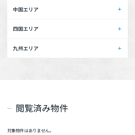
神奈川県
長野県
山梨県
愛知県
三重県
滋賀県
京都府
ミサワアイデンティティ
中国エリア
大阪府
兵庫県
鳥取県
島根県
四国エリア
奈良県
和歌山県
岡山県
広島県
徳島県
香川県
九州エリア
山口県
愛媛県
高知県
福岡県
佐賀県
長崎県
熊本県
大分県
宮崎県
閲覧済み物件
鹿児島県
対象物件はありません。