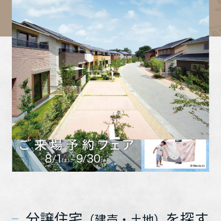
再開発・官民連携事業
土地活用実例
展示
場・
イベント情報
その他不動産情報はこちら
企業・IR
住まいるりんぐ（ロングサポート）
リフォーム事例
住まいづくりガイド
分譲マンション開発事業
（スムストック・中古住宅・分譲マンション）
カタログ請求
法人のお客さま
保証制度
事業用
買う
ニュース
収益不動産・投資開発事業
住まいのご相談
アフターメンテナンス
企業不動産活用（CRE）戦略
MISAWAについて
建築再生事業
事業用リノベーション
分譲住宅（建売・土地）検索
ミサワリフォーム
社宅建築
ミサワホームグループ
事業用売買
ホテル・旅館リフォーム
中古住宅検索
ご相談窓口
医療・介護・子育て・障がい福祉施設
IR情報
スムストック検索
リフォーム営業所
事業用地・事業用建物
SDGs
お客様センター
分譲マンション検索
これから土地活用・賃貸経営をご検討の方
分譲用地
環境活動
土地活用の基礎から長期安定経営を目指すオーナー様まで、賃貸経
売る
[MISAWA RELAY]
営に役立つ多彩な情報を幅広くお届けします。
これからリフォームをご検討の方
採用情報
実例動画や基礎知識、収納の工夫など、理想の住まいを叶えるリフ
ホームラウンジ 土地活用・賃貸経営
ォームの具体策とアイデアを豊富にご用意しています。
住まいの売却
分譲住宅
を探す
ミサワホームオーナーさま・リフォーム工事ご契約者さまとミサワ
（建売・土地）
すべてのフィールドに新しい価値をデザインし、持続可能な未来志