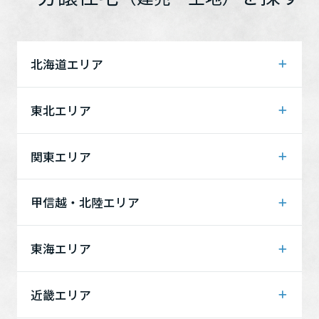
ホームを結ぶコミュニケーションサイト。お得・便利・安心なコン
新卒者採用
向のまちづくりを実現していきます。
ホームラウンジ リフォーム
テンツや、ミサワホームからの大切なお知らせなど配信していま
す。
ミサワゼネラルソリューション
中途採用
これから住まいをご検討の方
ミサワオーナーズクラブ
北海道エリア
多彩な動画やこだわりが詰まった建築実例、注目の最新情報など、
障がい者採用
住まいづくりを楽しく学べるデジタルラウンジです。
北海道
東北エリア
ホームラウンジ 新築・戸建て
ウエルネス事業
青森県
岩手県
関東エリア
海外事業
宮城県
秋田県
茨城県
栃木県
甲信越・北陸エリア
山形県
福島県
群馬県
埼玉県
新潟県
富山県
東海エリア
千葉県
東京都
石川県
福井県
岐阜県
静岡県
近畿エリア