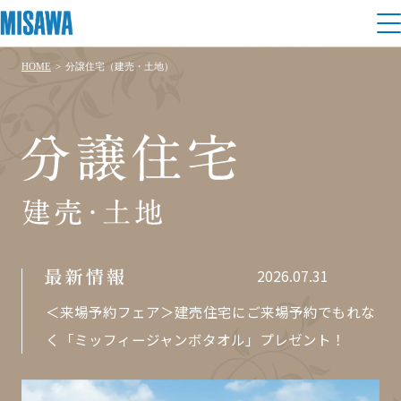
HOME
>
分譲住宅（建売・土地）
住まい
物件情報を読み込んでいます
物件情報を読み込んでいます
建てる
土地活用
[注文住宅]
分
譲
個人のお客さま
商品ラインアップ
リフォーム
住
デザイン
宅
戸建て・マンション
賃貸住宅
まちづくり
建
テクノロジー（住まいの性能）
2026.07.31
最
賃貸併用住宅
売・
新
複合開発・投資開発
ミサワリフォームとは
情
建築事例・建築実例
＜来場予約フェア＞建売住宅にご来場予約でもれな
オーナーサポート
土
報
店舗・各種施設
く「ミッフィージャンボタオル」プレゼント！
リフォームの流れ
デザイナーズギャラリー
地
サポートメニュー
複合開発事業（ASMACI-アスマチ-）
土地活用モデルルーム見学
企
業・
IR情報
リフォームメニュー
インテリア