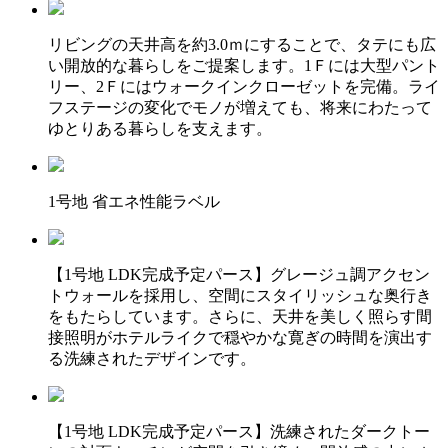
リビングの天井高を約3.0ｍにすることで、タテにも広
い開放的な暮らしをご提案します。1Ｆには大型パント
リー、2Ｆにはウォークインクローゼットを完備。ライ
フステージの変化でモノが増えても、将来にわたって
ゆとりある暮らしを支えます。
1号地 省エネ性能ラベル
【1号地 LDK完成予定パース】グレージュ調アクセン
トウォールを採用し、空間にスタイリッシュな奥行き
をもたらしています。さらに、天井を美しく照らす間
接照明がホテルライクで穏やかな寛ぎの時間を演出す
る洗練されたデザインです。
【1号地 LDK完成予定パース】洗練されたダークトー