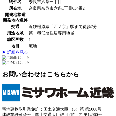
物件名
奈良市六条一丁目
所在地
奈良県奈良市六条1丁目634番2
開発地接道
開発地内道路
交通
近鉄橿原線「西ノ京」駅まで徒歩7分
用途地域
第一種低層住居専用地域
総区画数
1
地目
宅地
▶ 詳細を見る
お問い合わせはこちらから
宅地建物取引業免許：国土交通大臣 （8）第 第5068号
建設業許可番号：国土交通大臣許可 (特－7) 第14960号