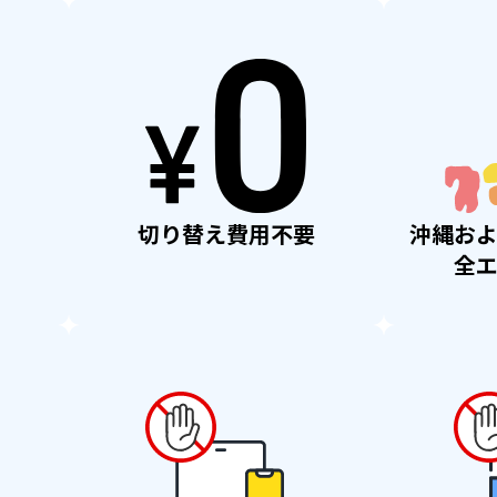
切り替え
費用不要
沖縄お
全