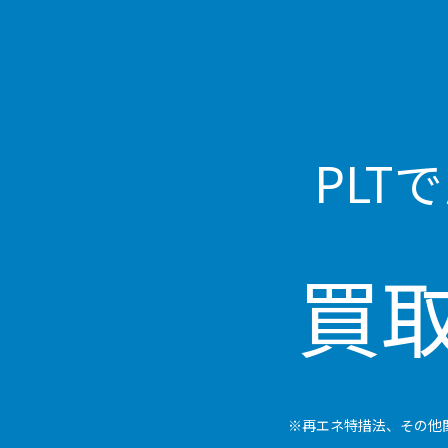
PLT
買
※再エネ特措法、その他