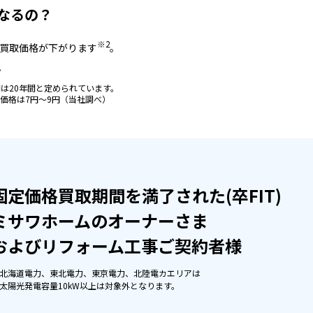
なるの？
※2
る買取価格が下がります
。
。
間は20年間と定められています。
取価格は7円〜9円（当社調べ）
固定価格買取期間を満了された
(卒FIT)
ミサワホームのオーナーさま
およびリフォーム工事ご契約者様
北海道電力、東北電力、東京電力、北陸電カエリアは
太陽光発電容量10kW以上は対象外となります。