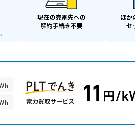
現在の
売電先への
ほか
解約手続き不要
セ
※