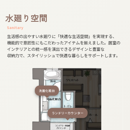
水​廻り​空間
Sanitary
生活感の​出やすい​水廻りに​「快適な​生活​空間」を​実現する、​
機能的で​意匠性にも​こだわった​アイテムを​揃えました。​居室の​
インテリアとの​統一感を​演出できる​デザインと​豊富な​
収納力で、​スタイリッシュで​快適な​暮らしを​サポートします。
洗面化粧台
ランドリーカウンター