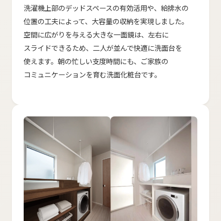
洗濯機上部の​デッドスペースの​有効活用や、​給排水の​
位置の​工夫に​よって、​大容量の​収納を​実現しました。​
空間に​広がりを​与える​大きな​一面鏡は、​左右に​
スライドできる​ため、​二人が​並んで​快適に​洗面台を​
使えます。​朝の​忙しい​支度​時間にも、​ご家族の​
コミュニケーションを​育む​洗面化粧台です。