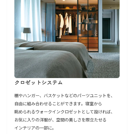
クロゼットシステム
棚や​ハンガー、​バスケットなどの​パーツユニットを、​
自由に​組み合わせる​ことができます。​寝室から​
眺められる​ウォークインクロゼットと​して​設ければ、​
お気に​入りの​洋服が、​空間の​美しさを​際立たせる​
インテリアの​一部に。​