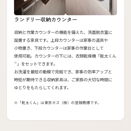
ランドリー収納カウンター
収納と​作業カウンターの​機能を​備えた、​洗面脱衣室に​
設置する​家具です。​上段カウンターは​家事の​道具や​
小物置き、​下段カウンターは​家事の​作業台と​して​
使用可能。​カウンターの​下には、​衣類乾燥機​「乾太くん
※
」を​セットできます。
お洗濯を​最短の​動線で​完結でき、​家事の​効率アップと​
時短が​期待できる​収納家具は、​ご家族の​大切な​時間に​
ゆとりを​もたらしてくれます。
※​「乾太くん」は​東京ガス​（株）の​登録商標です。