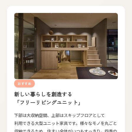
おすすめ
新しい​暮らしを​創造する
「フリーリビングユニット」
下部は​大収納​空間、​上部は​スキップフロアと​して​
利用できる​大型ユニット家具です。​様々な​モノを​丸ごと​
収納できる​ため、​住まい全体が​いつも​すっきり。​四季の​