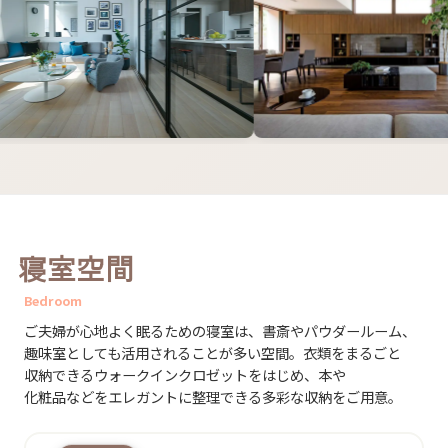
寝室​空間
Bedroom
ご夫婦が​心地よく​眠る​ための​寝室は、​書斎や​パウダールーム、​
趣味室と​しても​活用される​ことが​多い​空間。​衣類を​まる​ごと​
収納できる​ウォークインクロゼットを​はじめ、​本や​
化粧品などを​エレガントに​整理できる​多彩な​収納を​ご用意。