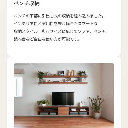
ベンチ収納
ベンチの​下部に​引出し式の​収納を​組み込みました。​
インテ​リア性と​実用性を​兼ね備えた​スマートな​
収納スタイル。​奥行サイズに​応じて​ソファ、​ベンチ、​
踏み台など​自由な​使い方が​可能です。