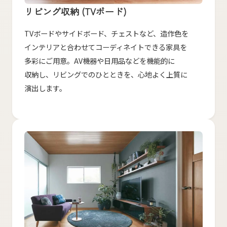
リビング収納 (TVボード)
TVボードや​サイドボード、​チェストなど、​造作色を​
インテリアと​合わせて​コーディネイトできる​家具を​
多彩に​ご用意。​AV機器や​日用品などを​機能的に​
収納し、​リビングでの​ひと​ときを、​心地よく​上質に​
演出します。