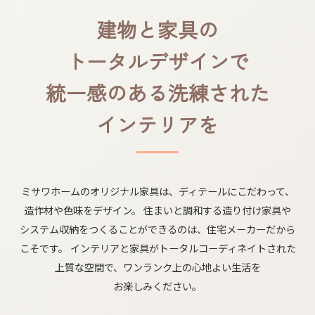
建物と​家具の​
トータルデザインで
統一感の​ある​洗練された​
インテリアを
ミサワホームの​オリジナル家具は、​ディテールに​こだわって、​
造作材や​色味を​デザイン。
住まいと​調和する​造り付け家具や​
システム収納を​つくる​ことができるのは、​住宅メーカーだから​
こそです。
インテリアと​家具が​トータルコーディネイトされた​
上質な​空間で、​ワンランク上の​心地よい​生活を​
お楽しみください。