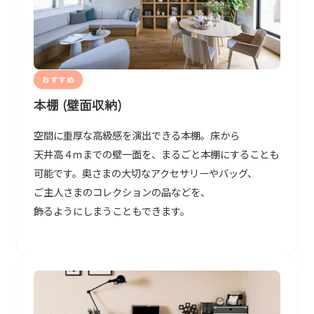
おすすめ
本棚 (壁面収納)
空間に​重厚な​高級感を​演出できる本棚。​床から​
天井高４ｍまでの​壁一面を、まる​ごと本棚に​する​ことも​
可能です。​奥さまの​大切な​アクセサリーや​バッグ、​
ご主人さまの​コレクションの​品などを、​
飾るようにしまうことも​できます。