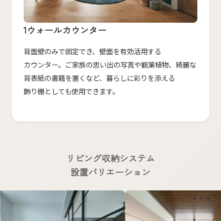
1ウォールカウンター
背面壁のみで​固定でき、​壁面を​有効活用する​
カウンター。​ご家族の​思い出の​写真や​観葉植物、​綺麗な​
背表紙の​書籍を​置くなど、​暮らしに​彩りを​添える​
飾り棚と​しても​使用できます。
リビング収納システム
設置バリエーション