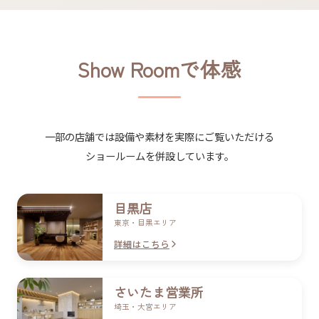
Show Roomで​体感
一部の​店舗では​設備や​素材を​実際に​ご覧いただける​
ショールームを​併設しています。
目黒店
東京・目黒エリア
詳細はこちら
さいたま​営業所
埼玉・​大宮エリア