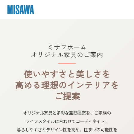
ミサワホーム
オリジナル家具の​ご案内
使いやすさと​美しさを​
高める​理想の​インテリアを​
ご提案
オリジナル家具と​多彩な​空間提案を、​ご家族の​
ライフスタイルに​合わせて​コーディネイト。​
暮らしやすさと​デザ​イン性を​高め、​住まいの​可能性を​