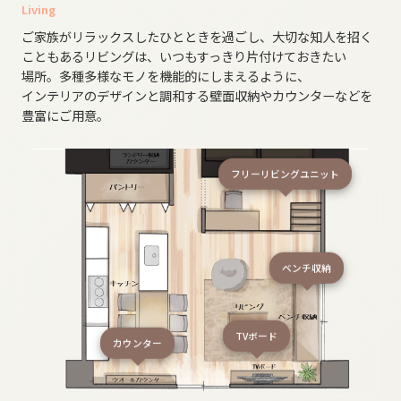
Living
ご家族が​リラックスした​ひと​ときを​過ごし、​大切な​知人を​招く​
こともある​リビングは、​いつも​すっきり片付けて​おきたい​
場所。​多種​多様な​モノを​機能的にしまえるように、​
インテリアの​デザインと​調和する​壁面収納や​カウンターなどを​
豊富に​ご用意。
フリーリビングユニット
ベンチ収納
TVボード
カウンター