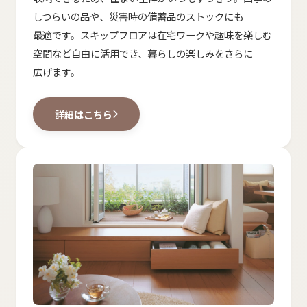
しつらいの​品や、​災害時の​備蓄品の​ストックにも​
最適です。​スキップフロアは​在宅ワークや​趣味を​楽しむ​
空間など​自由に​活用でき、​暮らしの​楽しみを​さらに​
広げます。
詳細は​こちら