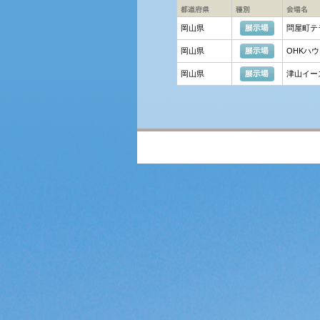
岡山県
問屋町テ
岡山県
OHKハ
岡山県
津山イー