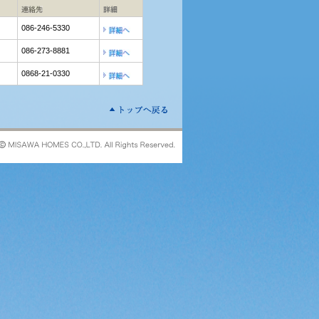
086-246-5330
086-273-8881
0868-21-0330