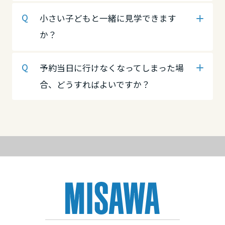
高知県
徳島県
愛媛県
小さい子どもと一緒に見学できます
か？
九州エリア
香川県
高知県
予約当日に行けなくなってしまった場
福岡県
合、どうすればよいですか？
九州エリア
愛媛県
佐賀県
福岡県
高知県
長崎県
佐賀県
九州エリア
熊本県
福岡県
長崎県