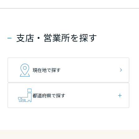
ームを結ぶコミュニケーションサイト。お得・便利・安心なコンテン
新卒者採用
のまちづくりを実現していきます。
ホームラウンジ リフォーム
ツや、ミサワホームからの大切なお知らせなど配信しています。
栃木県
栃木県
栃木県
ミサワゼネラルソリューション
中途採用
これから住まいをご検討の方
ミサワオーナーズクラブ
多彩な動画やこだわりが詰まった建築実例、注目の最新情報など、住
障がい者採用
支店・営業所を探す
群馬県
群馬県
群馬県
まいづくりを楽しく学べるデジタルラウンジです。
ホームラウンジ 新築・戸建て
ウエルネス事業
埼玉県
埼玉県
埼玉県
現在地で探す
海外事業
千葉県
千葉県
千葉県
都道府県で探す
東京都
東京都
東京都
神奈川県
神奈川県
神奈川県