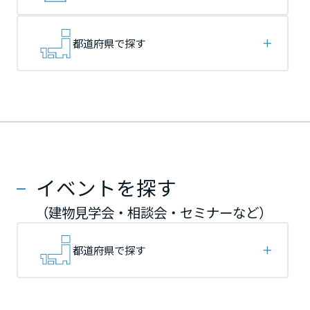
再開発・官民連携事業
土地活用実例
展示
場・
イベント情報
企業・IR
住まいるりんぐ（ロングサポート）
リフォーム事例
住まいづくりガイド
分譲マンション開発事業
宮城県
宮城県
宮城県
カタログ請求
都道府県で探す
法人のお客さま
保証制度
事業用
買う
ニュース
収益不動産・投資開発事業
住まいのご相談
アフターメンテナンス
秋田県
秋田県
秋田県
企業不動産活用（CRE）戦略
MISAWAについて
建築再生事業
事業用リノベーション
分譲住宅（建売・土地）検索
ミサワリフォーム
社宅建築
ミサワホームグループ
事業用売買
ホテル・旅館リフォーム
中古住宅検索
山形県
山形県
山形県
ご相談窓口
医療・介護・子育て・障がい福祉施設
IR情報
スムストック検索
イベントを探す
リフォーム営業所
事業用地・事業用建物
SDGs
福島県
福島県
福島県
お客様センター
分譲マンション検索
（建物見学会・相談会・セミナーなど）
これから土地活用・賃貸経営をご検討の方
分譲用地
環境活動
土地活用の基礎から長期安定経営を目指すオーナー様まで、賃貸経営
関東
関東
関東
都道府県で探す
売る
[MISAWA RELAY]
に役立つ多彩な情報を幅広くお届けします。
これからリフォームをご検討の方
採用情報
茨城県
茨城県
茨城県
実例動画や基礎知識、収納の工夫など、理想の住まいを叶えるリフォ
ホームラウンジ 土地活用・賃貸経営
ームの具体策とアイデアを豊富にご用意しています。
住まいの売却
ミサワホームオーナーさま・リフォーム工事ご契約者さまとミサワホ
すべてのフィールドに新しい価値をデザインし、持続可能な未来志向