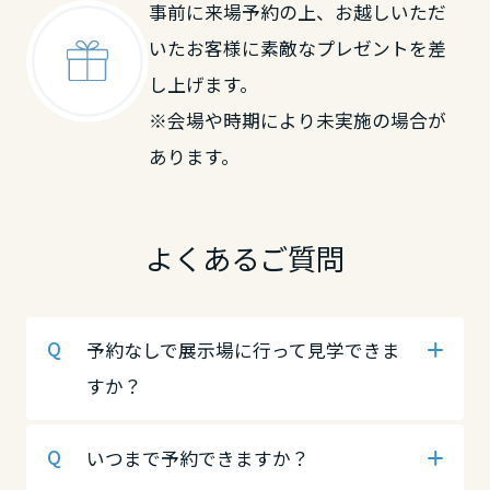
事前に来場予約の上、お越しいただ
岡山県
鳥取県
中国・四国エリア
いたお客様に素敵なプレゼントを差
し上げます。
広島県
鳥取県
岡山県
※会場や時期により未実施の場合が
あります。
山口県
島根県
広島県
よくあるご質問
徳島県
岡山県
山口県
予約なしで展示場に行って見学できま
香川県
広島県
徳島県
すか？
愛媛県
山口県
香川県
いつまで予約できますか？