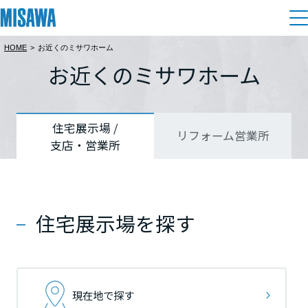
HOME
>
お近くのミサワホーム
住まい
お近くのミサワホーム
都道府県を選択
都道府県を選択
都道府県を選択
建てる
土地活用
[注文住宅]
北海道
北海道
北海道
住宅展示場 /
リフォーム営業所
支店・営業所
個人のお客さま
商品ラインアップ
リフォーム
北海道
北海道
北海道
デザイン
戸建て・マンション
賃貸住宅
まちづくり
東北
東北
東北
テクノロジー（住まいの性能）
住宅展示場を探す
賃貸併用住宅
複合開発・投資開発
ミサワリフォームとは
建築事例・建築実例
オーナーサポート
青森県
青森県
青森県
店舗・各種施設
リフォームの流れ
デザイナーズギャラリー
サポートメニュー
複合開発事業（ASMACI-アスマチ-）
土地活用モデルルーム見学
企
業・
IR情報
現在地で探す
岩手県
岩手県
岩手県
リフォームメニュー
インテリア