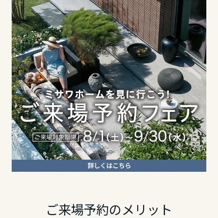
東海エリア
長野県
静岡県
岐阜県
東海エリア
愛知県
岐阜県
静岡県
三重県
静岡県
愛知県
近畿エリア
愛知県
三重県
滋賀県
近畿エリア
三重県
京都府
滋賀県
ご来場予約のメリット
近畿エリア