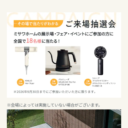
ミサワアイデンティティ
甲信越・北陸
甲信越・北陸
甲信越・北陸
富山県
富山県
富山県
新潟県
新潟県
新潟県
山梨県
石川県
石川県
長野県
福井県
福井県
※会場によっては実施していない場合がございます。
東海エリア
山梨県
長野県
岐阜県