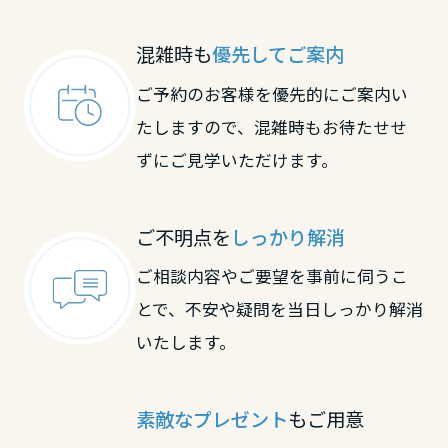
大阪府
滋賀県
京都府
混雑時も
優先してご案内
ご予約のお客様を優先的にご案内い
兵庫県
京都府
大阪府
たしますので、混雑時もお待たせせ
ずにご見学いただけます。
奈良県
大阪府
兵庫県
ご不明点を
しっかり解消
和歌山県
兵庫県
奈良県
ご相談内容やご要望を事前に伺うこ
とで、不安や疑問を当日しっかり解消
中国・四国エリア
いたします。
奈良県
和歌山県
鳥取県
中国・四国エリア
素敵なプレゼント
もご用意
和歌山県