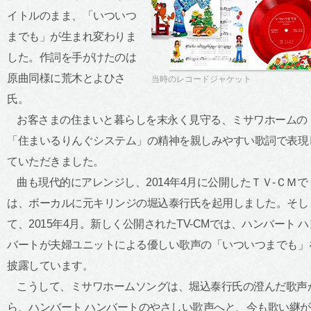
イトルのまま、「いついつ
までも」が生まれ変わりま
した。作詞を手がけたのは
原曲同様に荒木とよひさ
当時のレコードジャケット
氏。
お客さまの住まいと暮らしを末永く見守る、ミサワホームの
「住まいるりんぐシステム」の精神を親しみやすい歌詞で表現
ていただきました。
曲も現代的にアレンジし、2014年4月に公開したＴＶ-ＣＭで
は、ボーカルに元キリンジの堀込泰行氏を起用しました。そし
て、2015年4月。新しく公開されたTV-CMでは、ハンバート ハ
バートが夫婦ユニットによる優しい歌声の「いついつまでも」
披露しています。
こうして、ミサワホームソングは、堀込泰行氏の澄んだ歌声
ら、ハンバート ハンバートのやさしい歌声へと、今も歌い継が