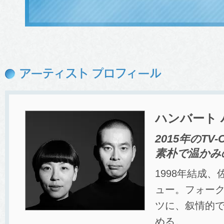
ハンバート
2015年のT
素朴で温かみ
1998年結成
ュー。フォー
ツに、叙情的
める。