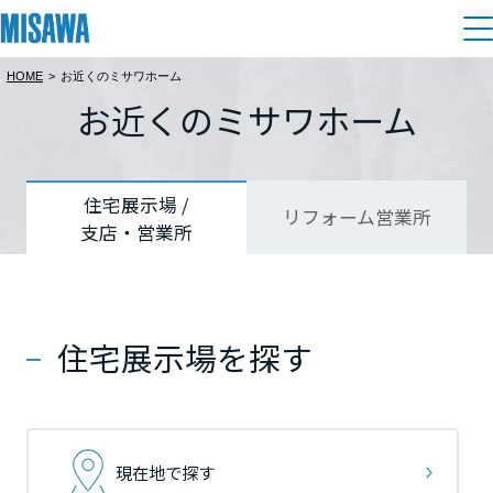
HOME
>
お近くのミサワホーム
住まい
お近くのミサワホーム
都道府県を選択
都道府県を選択
都道府県を選択
建てる
土地活用
[注文住宅]
北海道
北海道
北海道
住宅展示場 /
リフォーム営業所
支店・営業所
個人のお客さま
商品ラインアップ
リフォーム
北海道
北海道
北海道
デザイン
戸建て・マンション
賃貸住宅
まちづくり
東北
東北
東北
テクノロジー（住まいの性能）
住宅展示場を探す
賃貸併用住宅
複合開発・投資開発
ミサワリフォームとは
建築事例・建築実例
オーナーサポート
青森県
青森県
青森県
店舗・各種施設
リフォームの流れ
デザイナーズギャラリー
サポートメニュー
複合開発事業（ASMACI-アスマチ-）
土地活用モデルルーム見学
企
業・
IR情報
現在地で探す
岩手県
岩手県
岩手県
リフォームメニュー
インテリア