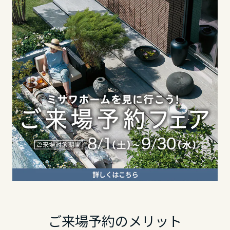
東海エリア
長野県
静岡県
岐阜県
東海エリア
愛知県
岐阜県
静岡県
三重県
静岡県
愛知県
近畿エリア
愛知県
三重県
滋賀県
近畿エリア
三重県
京都府
滋賀県
ご来場予約のメリット
近畿エリア