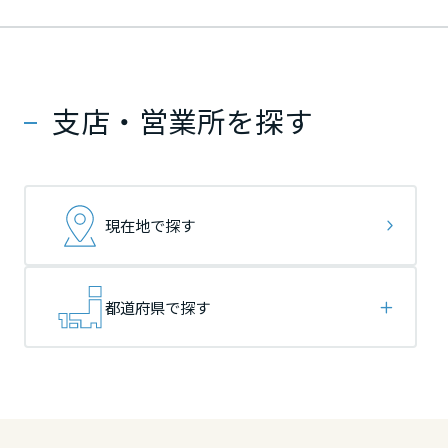
ームを結ぶコミュニケーションサイト。お得・便利・安心なコンテン
新卒者採用
のまちづくりを実現していきます。
ホームラウンジ リフォーム
ツや、ミサワホームからの大切なお知らせなど配信しています。
栃木県
栃木県
栃木県
ミサワゼネラルソリューション
中途採用
これから住まいをご検討の方
ミサワオーナーズクラブ
多彩な動画やこだわりが詰まった建築実例、注目の最新情報など、住
障がい者採用
支店・営業所を探す
群馬県
群馬県
群馬県
まいづくりを楽しく学べるデジタルラウンジです。
ホームラウンジ 新築・戸建て
ウエルネス事業
埼玉県
埼玉県
埼玉県
現在地で探す
海外事業
千葉県
千葉県
千葉県
都道府県で探す
東京都
東京都
東京都
神奈川県
神奈川県
神奈川県