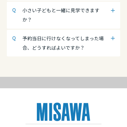
高知県
徳島県
愛媛県
小さい子どもと一緒に見学できます
か？
九州エリア
香川県
高知県
予約当日に行けなくなってしまった場
福岡県
合、どうすればよいですか？
九州エリア
愛媛県
佐賀県
福岡県
高知県
長崎県
佐賀県
九州エリア
熊本県
福岡県
長崎県