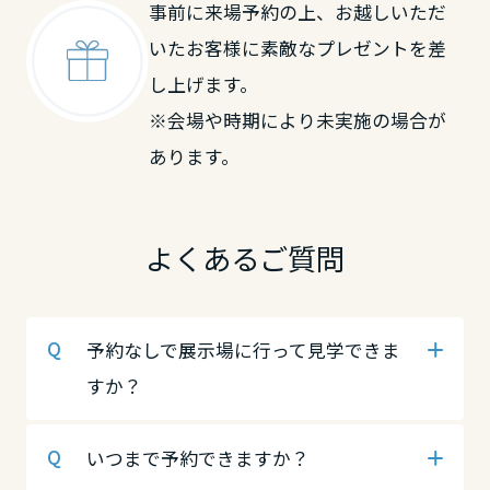
事前に来場予約の上、お越しいただ
岡山県
鳥取県
中国・四国エリア
いたお客様に素敵なプレゼントを差
し上げます。
広島県
鳥取県
岡山県
※会場や時期により未実施の場合が
あります。
山口県
島根県
広島県
よくあるご質問
徳島県
岡山県
山口県
予約なしで展示場に行って見学できま
香川県
広島県
徳島県
すか？
愛媛県
山口県
香川県
いつまで予約できますか？