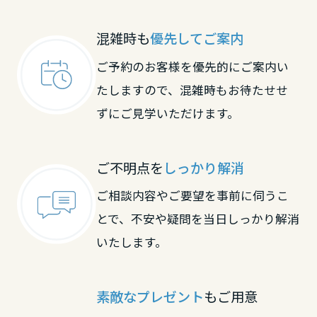
大阪府
滋賀県
京都府
混雑時も
優先してご案内
ご予約のお客様を優先的にご案内い
兵庫県
京都府
大阪府
たしますので、混雑時もお待たせせ
ずにご見学いただけます。
奈良県
大阪府
兵庫県
ご不明点を
しっかり解消
和歌山県
兵庫県
奈良県
ご相談内容やご要望を事前に伺うこ
とで、不安や疑問を当日しっかり解消
中国・四国エリア
いたします。
奈良県
和歌山県
鳥取県
中国・四国エリア
素敵なプレゼント
もご用意
和歌山県