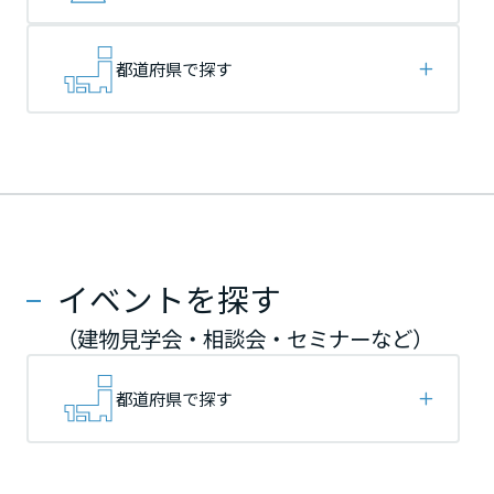
再開発・官民連携事業
土地活用実例
展示
場・
イベント情報
企業・IR
住まいるりんぐ（ロングサポート）
リフォーム事例
住まいづくりガイド
分譲マンション開発事業
宮城県
宮城県
宮城県
カタログ請求
都道府県で探す
法人のお客さま
保証制度
事業用
買う
ニュース
収益不動産・投資開発事業
住まいのご相談
アフターメンテナンス
秋田県
秋田県
秋田県
企業不動産活用（CRE）戦略
MISAWAについて
建築再生事業
事業用リノベーション
分譲住宅（建売・土地）検索
ミサワリフォーム
社宅建築
ミサワホームグループ
事業用売買
ホテル・旅館リフォーム
中古住宅検索
山形県
山形県
山形県
ご相談窓口
医療・介護・子育て・障がい福祉施設
IR情報
スムストック検索
イベントを探す
リフォーム営業所
事業用地・事業用建物
SDGs
福島県
福島県
福島県
お客様センター
分譲マンション検索
（建物見学会・相談会・セミナーなど）
これから土地活用・賃貸経営をご検討の方
分譲用地
環境活動
土地活用の基礎から長期安定経営を目指すオーナー様まで、賃貸経営
関東
関東
関東
都道府県で探す
売る
[MISAWA RELAY]
に役立つ多彩な情報を幅広くお届けします。
これからリフォームをご検討の方
採用情報
茨城県
茨城県
茨城県
実例動画や基礎知識、収納の工夫など、理想の住まいを叶えるリフォ
ホームラウンジ 土地活用・賃貸経営
ームの具体策とアイデアを豊富にご用意しています。
住まいの売却
ミサワホームオーナーさま・リフォーム工事ご契約者さまとミサワホ
すべてのフィールドに新しい価値をデザインし、持続可能な未来志向