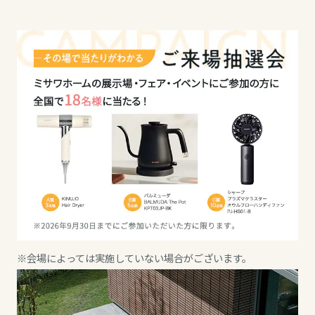
ミサワアイデンティティ
甲信越・北陸
甲信越・北陸
甲信越・北陸
富山県
富山県
富山県
新潟県
新潟県
新潟県
山梨県
石川県
石川県
長野県
福井県
福井県
※会場によっては実施していない場合がございます。
東海エリア
山梨県
長野県
岐阜県