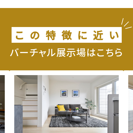
こ
の
特
徴
に
近
い
バーチャル展示場はこちら