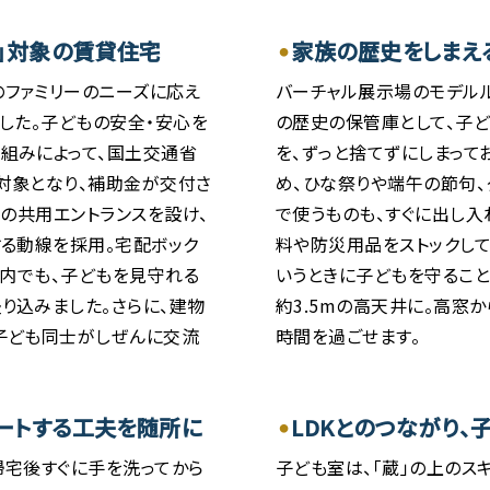
」対象の賃貸住宅
家族の歴史をしまえ
ファミリーのニーズに応え
バーチャル展示場のモデルル
ました。子どもの安全・安心を
の歴史の保管庫として、子ど
組みによって、国土交通省
を、ずっと捨てずにしまって
対象となり、補助金が交付さ
め、ひな祭りや端午の節句、
クの共用エントランスを設け、
で使うものも、すぐに出し入
する動線を採用。宅配ボック
料や防災用品をストックして
戸内でも、子どもを見守れる
いうときに子どもを守ること
り込みました。さらに、建物
約3.5mの高天井に。高窓
子ども同士がしぜんに交流
時間を過ごせます。
ートする工夫を随所に
LDKとのつながり、
帰宅後すぐに手を洗ってから
子ども室は、「蔵」の上のス