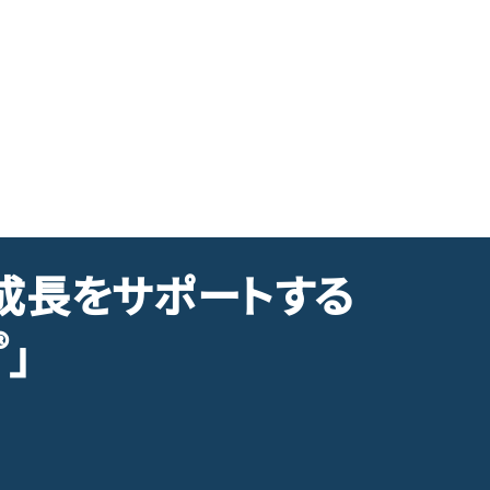
成長をサポートする
®︎
」