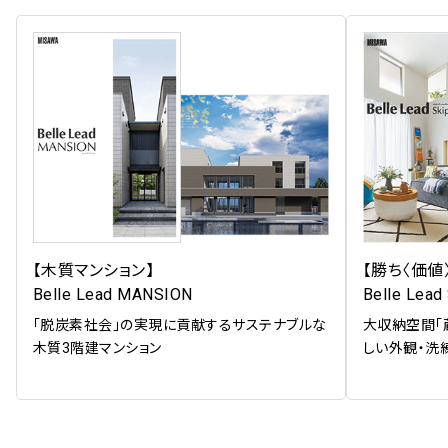
【木質マンション】
【勝ち〈価値
Belle Lead MANSION
Belle Lead
「脱炭素社会」の実現に貢献するサステナブルな
大収納空間「
木質3階建マンション
しい外観・洗