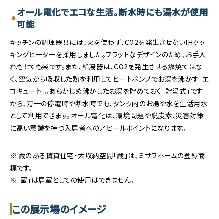
オール電化でエコな生活。断水時にも湯水が使用
可能
キッチンの調理器具には、火を使わず、CO2を発生させないIHクッ
キングヒーターを採用しました。フラットなデザインのため、お手入
れもとても楽です。また、給湯器は、CO2を発生させる燃焼ではな
く、空気から吸収した熱を利用してヒートポンプでお湯を沸かす「エ
コキュート」。あらかじめ沸かしたお湯を貯めておく「貯湯式」です
から、万一の停電時や断水時でも、タンク内のお湯や水を生活用水
として利用できます。オール電化は、環境問題や脱炭素、災害対策
に高い意識を持つ入居者へのアピールポイントになります。
※ 蔵のある賃貸住宅・大収納空間「蔵」は、ミサワホームの登録商
標です。
※「蔵」は居室としての使用はできません。
この展示場のイメージ