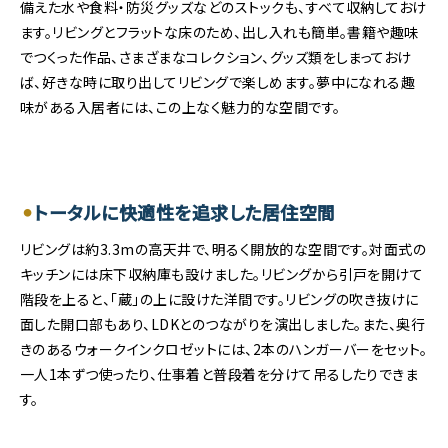
備えた水や食料・防災グッズなどのストックも、すべて収納しておけ
ます。リビングとフラットな床のため、出し入れも簡単。書籍や趣味
でつくった作品、さまざまなコレクション、グッズ類をしまっておけ
ば、好きな時に取り出してリビングで楽しめます。夢中になれる趣
味がある入居者には、この上なく魅力的な空間です。
トータルに快適性を追求した居住空間
リビングは約3.3mの高天井で、明るく開放的な空間です。対面式の
キッチンには床下収納庫も設けました。リビングから引戸を開けて
階段を上ると、「蔵」の上に設けた洋間です。リビングの吹き抜けに
面した開口部もあり、LDKとのつながりを演出しました。また、奥行
きのあるウォークインクロゼットには、2本のハンガーバーをセット。
一人1本ずつ使ったり、仕事着と普段着を分けて吊るしたりできま
す。