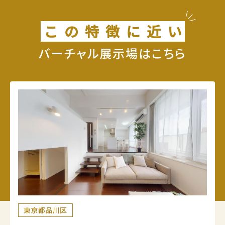
こ
の
特
徴
に
近
い
バーチャル展示場はこちら
東京都品川区