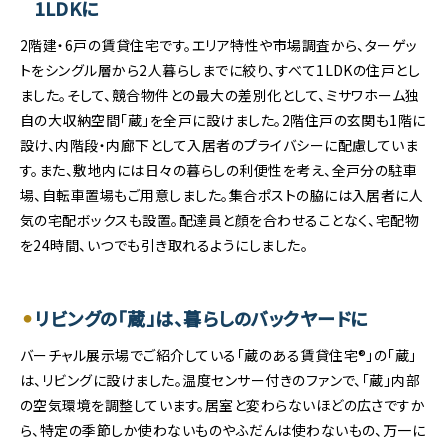
1LDKに
2階建・6戸の賃貸住宅です。エリア特性や市場調査から、ターゲッ
トをシングル層から2人暮らしまでに絞り、すべて1LDKの住戸とし
ました。そして、競合物件との最大の差別化として、ミサワホーム独
自の大収納空間「蔵」を全戸に設けました。2階住戸の玄関も1階に
設け、内階段・内廊下として入居者のプライバシーに配慮していま
す。また、敷地内には日々の暮らしの利便性を考え、全戸分の駐車
場、自転車置場もご用意しました。集合ポストの脇には入居者に人
気の宅配ボックスも設置。配達員と顔を合わせることなく、宅配物
を24時間、いつでも引き取れるようにしました。
リビングの「蔵」は、暮らしのバックヤードに
バーチャル展示場でご紹介している「蔵のある賃貸住宅®」の「蔵」
は、リビングに設けました。温度センサー付きのファンで、「蔵」内部
の空気環境を調整しています。居室と変わらないほどの広さですか
ら、特定の季節しか使わないものやふだんは使わないもの、万一に