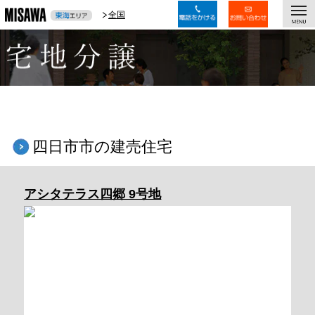
togg
全国
全国
navi
四日市市の建売住宅
アシタテラス四郷 9号地