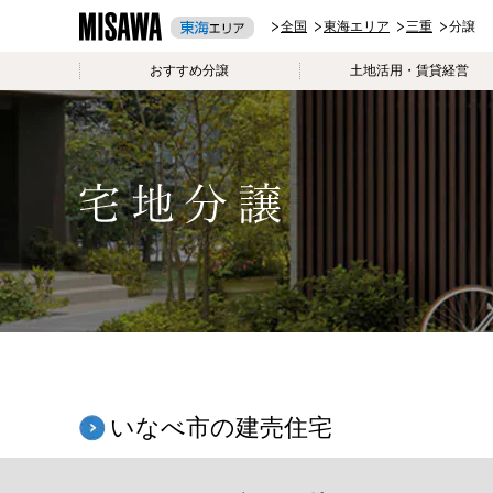
全国
東海エリア
三重
分譲
おすすめ分譲
土地活用・賃貸経営
いなべ市の建売住宅