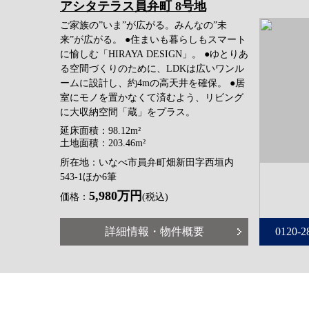
アシタテラス員弁町 8号地
ご家族の”いま”が広がる。みんなの”未
来”が広がる。 ●住まいも暮らしもスマート
に愉しむ「HIRAYA DESIGN」。 ●ゆとりあ
る空間づくりのために、LDKは広いワンル
ームに設計し、約4mの高天井を確保。 ●居
室にモノを置かなくて済むよう、リビング
に大収納空間「蔵」をプラス。
延床面積：98.12m²
土地面積：203.46m²
所在地：いなべ市員弁町畑新田字西垣内
543-1ほか6筆
5,980万円
価格：
(税込)
詳細情報・物件概要
0120-2