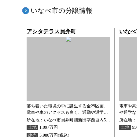
いなべ市の分譲情報
アシタテラス員弁町
いなべ
落ち着いた環境の中に誕生する全29区画。
電車や高
電車や車のアクセスも良く、通勤や通学、
や通学な
日々の暮らしに便利なロケーション。
ありなが
所在地：いなべ市員弁町畑新田字西垣内543-1ほか6筆
16区画
土地
1,097万円
土地
95
建売
5,980万円(税込)