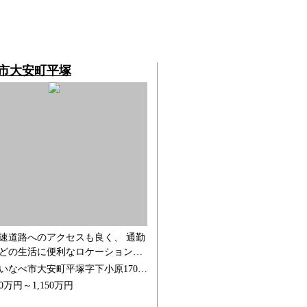
市大安町平塚
速道路へのアクセスも良く、 通勤
どの生活に便利なロケーションで
ら、 落ち着いた環境の中にある全
所在地：いなべ市大安町平塚字下小原1704番1他10筆
の街。
0万円～1,150万円