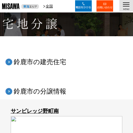
togg
全国
全国
navi
鈴鹿市の建売住宅
鈴鹿市の分譲情報
サンビレッジ野町南