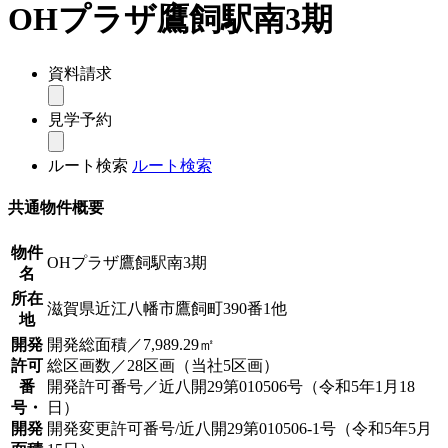
OHプラザ鷹飼駅南3期
資料請求
見学予約
ルート検索
ルート検索
共通物件概要
物件
OHプラザ鷹飼駅南3期
名
所在
滋賀県近江八幡市鷹飼町390番1他
地
開発
開発総面積／7,989.29㎡
許可
総区画数／28区画（当社5区画）
番
開発許可番号／近八開29第010506号（令和5年1月18
号・
日）
開発
開発変更許可番号/近八開29第010506-1号（令和5年5月