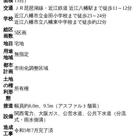
面積
15日）
交通
ＪＲ琵琶湖線・近江鉄道 近江八幡駅まで徒歩11～12分
近江八幡市立金田小学校まで徒歩23～24分
学校
近江八幡市立八幡東中学校まで徒歩約22分
総区
5区画
画数
地目
宅地
用途
無指定
地域
都市
市街化調整区域
計画
土地
の権
所有権
利形
態
接道
幅員約6.0m、9.5m（アスファルト舗装）
関西電力、大阪ガス、公営水道、公共下水道（分流
設備
式・雨水側溝）
造成
令和5年7月完了済
工事