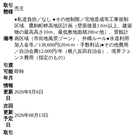
取引
売主
態様
●私道負担／なし ●その他制限／宅地造成等工事規制
区域、鷹飼町畔高地区計画（壁面後退1.0ｍ以上、建築
物の最高高さ10ｍ、最低敷地面積200㎡他）、景観計
備考
画区域（市街地風景ゾーン）、外構ルール●水道利用
加入金等／138,600円(20ｍｍ・手数料込)●その他費用
／自治会費12,000円/年（横八反田自治会）、境界フェ
ンス費用（指定のもの）
引渡
可能
即時
年月
情報
更新
2026年8月6日
日
次回
更新
2026年08月13日
予定
日
取引