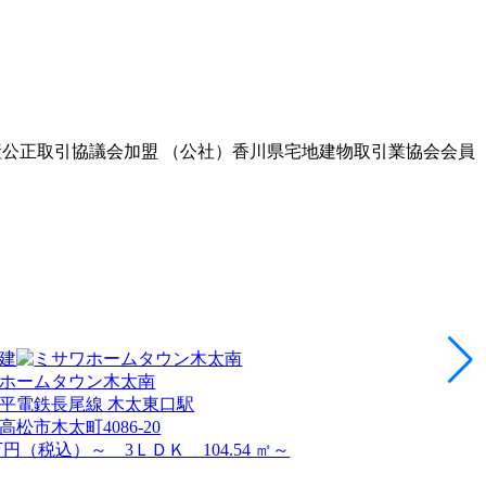
動産公正取引協議会加盟 （公社）香川県宅地建物取引業協会会員
建
ホームタウン木太南
平電鉄長尾線 木太東口駅
高松市木太町4086-20
 万円（税込）～ 3ＬＤＫ 104.54 ㎡～