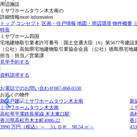
周辺施設
ミサワホームタウン木太南の
詳細情報
more information
トップ
コンセプト
区画・住戸情報
地図・周辺環境
物件概要
特長
ミサワホーム四国
宅地建物取引業者許可番号：国土交通大臣（6）第5677号建設
（公社）高知県宅地建物取引業協会会員 （公社）徳島県宅地
担当：担当／営業課
見学予約する
資料請求する
お電話でのお問い合わせ
087-868-0330
お近くの物件
新築戸建
新
ミサワホームタウン木太南
ミ
高松琴平電鉄長尾線 木太東口駅
高
香川県高松市木太町4086-22
香
3990 万円（税込）～ 3ＬＤＫ 98.54 ㎡～
43