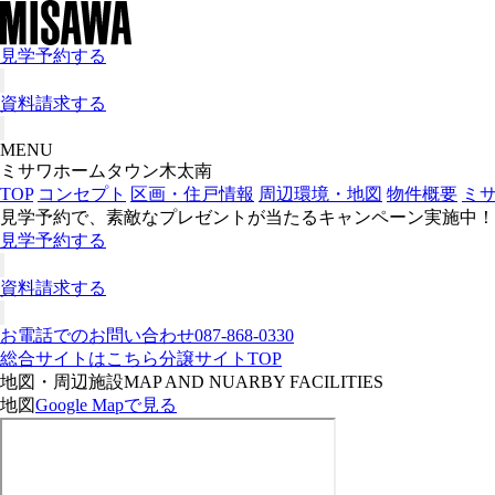
見学予約する
資料請求する
MENU
ミサワホームタウン木太南
TOP
コンセプト
区画・住戸情報
周辺環境・地図
物件概要
ミ
見学予約で、素敵なプレゼントが当たるキャンペーン実施中！
見学予約する
資料請求する
お電話でのお問い合わせ
087-868-0330
総合サイトはこちら
分譲サイトTOP
地図・周辺施設
MAP AND NUARBY FACILITIES
地図
Google Mapで見る