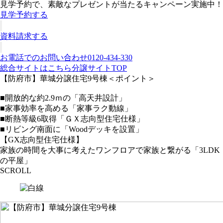
見学予約で、素敵なプレゼントが当たるキャンペーン実施中！
見学予約する
資料請求する
お電話でのお問い合わせ
0120-434-330
総合サイトはこちら
分譲サイトTOP
【防府市】華城分譲住宅9号棟
＜ポイント＞
■開放的な約2.9ｍの「高天井設計」
■家事効率を高める「家事ラク動線」
■断熱等級6取得「ＧＸ志向型住宅仕様」
■リビング南面に「Woodデッキを設置」
【GX志向型住宅仕様】
家族の時間を大事に考えたワンフロアで家族と繋がる「3LDK
の平屋」
SCROLL